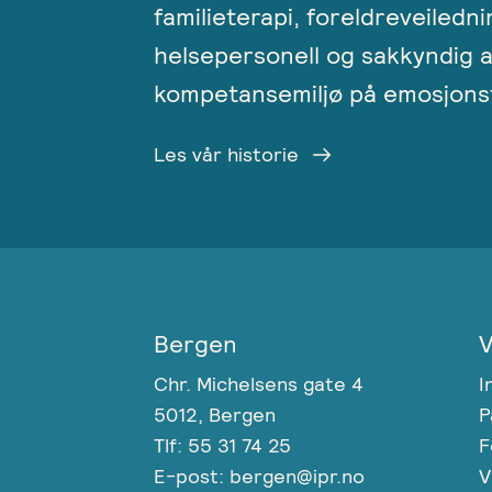
familieterapi, foreldreveiledni
helsepersonell og sakkyndig a
kompetansemiljø på emosjonsf
Les vår historie
Bergen
V
Chr. Michelsens gate 4
I
5012, Bergen
P
Tlf: 55 31 74 25
F
E-post: bergen@ipr.no
V