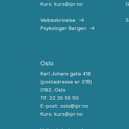
Kurs: kurs@ipr.no
G
Veibeskrivelse
S
Psykologer Bergen
Oslo
Karl Johans gate 41B
(postadresse er 37B)
0162, Oslo
Tlf: 22 25 55 50
E-post: oslo@ipr.no
Kurs: kurs@ipr.no