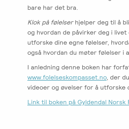
i
bare har det bra.
parterapi
Emosjonsfokusert
Klok på følelser
hjelper deg til å b
foreldrekurs
og hvordan de påvirker deg i livet 
Ofte
utforske dine egne følelser, hvor
stilte
spørsmål
også hvordan du møter følelser i 
om
kurs
I anledning denne boken har forfa
og
www.folelseskompasset.no
, der d
utdanning
videoer og øvelser for å utforske 
Utleie
kurslokale
Link til boken på Gyldendal Norsk F
–
Sentralt
i
Oslo