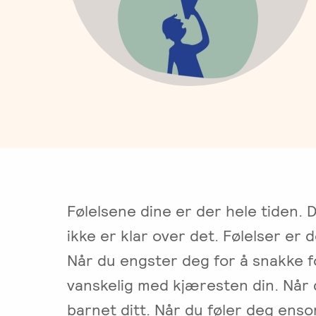
Arbeidsrettet
psykologer
NIEFT
Arbeidsrettet
Videoer
behandling
og
EFT-
behandling
om
leger
Adopsjonsrapport
terapeuter
følelser
EFT
i
Psyflix
-
Norge
Videreutdanning
Ofte
for
stilte
terapeuter
spørsmål
EFST
ed
-
ølelsene
Videreutdanning
Følelsene dine er der hele tiden. 
om
for
ompass
terapeuter
ikke er klar over det. Følelser er 
es
EFT-
Når du engster deg for å snakke f
er
C
vanskelig med kjæresten din. Når
-
Videreutdanning
barnet ditt. Når du føler deg ens