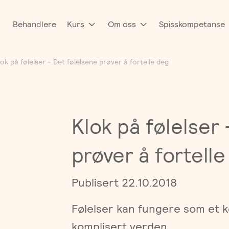
Behandlere
Kurs
Om oss
Spisskompetanse
tiv:
lok på følelser - Det følelsene prøver å fortelle deg
Klok på følelser
prøver å fortell
Publisert 22.10.2018
Følelser kan fungere som et k
komplisert verden.