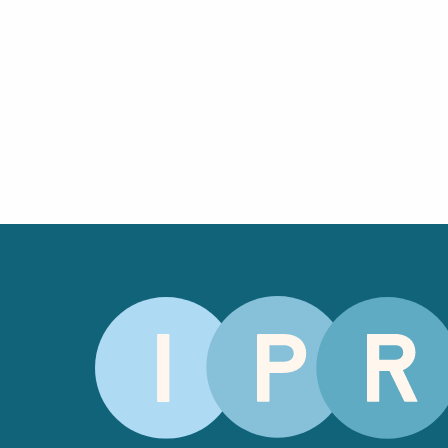
Salgsbetingelser
Kursbevis
-
Spesialisering