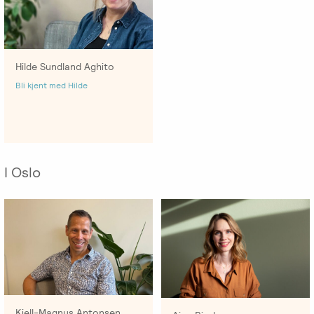
Emosjonsfokusert
foreldrekurs
Ofte
Hilde Sundland Aghito
stilte
Bli kjent med Hilde
spørsmål
om
kurs
og
utdanning
I Oslo
Utleie
kurslokale
–
Sentralt
i
Oslo
Kjell-Magnus Antonsen