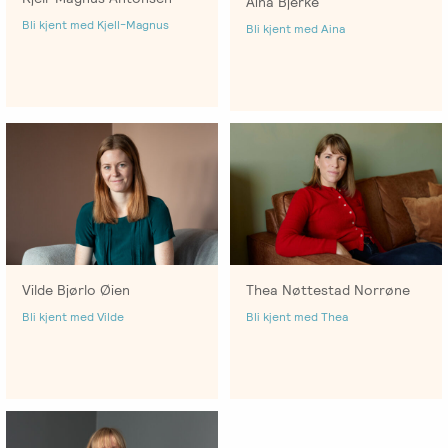
Aina Bjerke
Bli kjent med Kjell-Magnus
Salgsbetingelser
Bli kjent med Aina
Kursbevis
-
Spesialisering
Vilde Bjørlo Øien
Thea Nøttestad Norrøne
Bli kjent med Vilde
Bli kjent med Thea