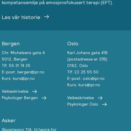
kompetansemiljø på emosjonsfokusert terapi (EFT).
Les vår historie
Bergen
Oslo
Chr. Michelsens gate 4
Karl Johans gate 41B
5012, Bergen
(postadresse er 37B)
Tlf: 55 31 74 25
0162, Oslo
E-post: bergen@ipr.no
Tlf: 22 25 55 50
Kurs: kurs@ipr.no
E-post: oslo@ipr.no
Kurs: kurs@ipr.no
Veibeskrivelse
Psykologer Bergen
Veibeskrivelse
Psykologer Oslo
Asker
Skysstasjon 11A, til høyre for