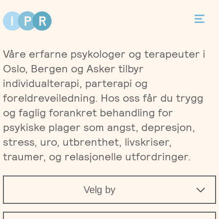
Bestill time
Våre erfarne psykologer og terapeuter i
Kontakt
Oslo, Bergen og Asker tilbyr
individualterapi, parterapi og
foreldreveiledning. Hos oss får du trygg
og faglig forankret behandling for
Terapi
psykiske plager som angst, depresjon,
stress, uro, utbrenthet, livskriser,
Individualterapi
Priser
traumer, og relasjonelle utfordringer.
Parterapi
Asker
Behandlere
Velg by
Foreldreveiledning
Bergen
Kurs