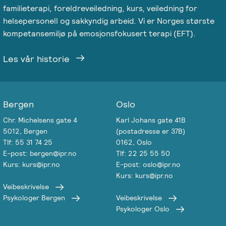
familieterapi, foreldreveiledning, kurs, veiledning for
Salgsbetingelser
helsepersonell og sakkyndig arbeid. Vi er Norges største
kompetansemiljø på emosjonsfokusert terapi (EFT).
Kursbevis
-
Les vår historie
Spesialisering
Bergen
Oslo
Chr. Michelsens gate 4
Karl Johans gate 41B
5012, Bergen
(postadresse er 37B)
Tlf: 55 31 74 25
0162, Oslo
E-post: bergen@ipr.no
Tlf: 22 25 55 50
Kurs: kurs@ipr.no
E-post: oslo@ipr.no
Kurs: kurs@ipr.no
Veibeskrivelse
Psykologer Bergen
Veibeskrivelse
Psykologer Oslo