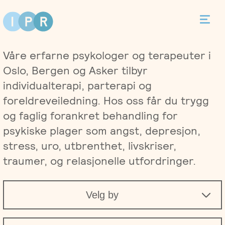
Bestill time
Våre erfarne psykologer og terapeuter i
Kontakt
Oslo, Bergen og Asker tilbyr
individualterapi, parterapi og
foreldreveiledning. Hos oss får du trygg
og faglig forankret behandling for
Terapi
psykiske plager som angst, depresjon,
stress, uro, utbrenthet, livskriser,
Individualterapi
Priser
traumer, og relasjonelle utfordringer.
Parterapi
Asker
Behandlere
Velg by
Foreldreveiledning
Bergen
Kurs