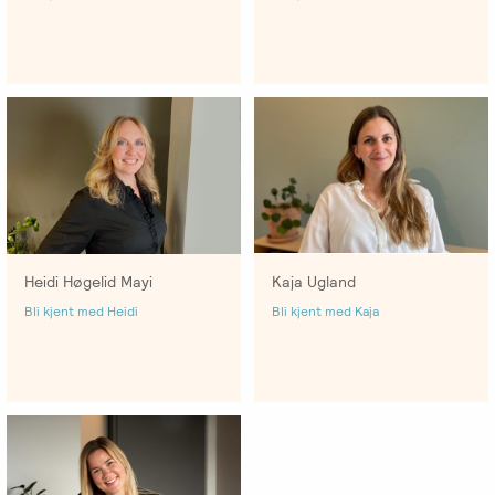
-
EFT
medlem
følelser
Videreutdanning
i
for
Arbeidsrettet
NIEFT
terapeuter
Psyflix
behandling
EFT-
EFST
Ofte
Adopsjonsrapport
terapeuter
-
stilte
i
Videreutdanning
spørsmål
Norge
for
terapeuter
Heidi Høgelid Mayi
Kaja Ugland
EFT-
Bli kjent med Heidi
Bli kjent med Kaja
C
-
Videreutdanning
i
parterapi