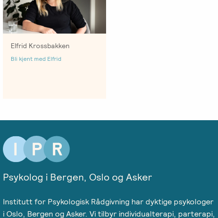
Emosjonsfokusert
foreldrekurs
Ofte
Elfrid Krossbakken
stilte
Bli kjent med Elfrid
spørsmål
om
kurs
og
utdanning
Utleie
kurslokale
–
Psykolog i Bergen, Oslo og Asker
Sentralt
i
Institutt for Psykologisk Rådgivning har dyktige psykologer
Oslo
i Oslo, Bergen og Asker. Vi tilbyr individualterapi, parterapi,