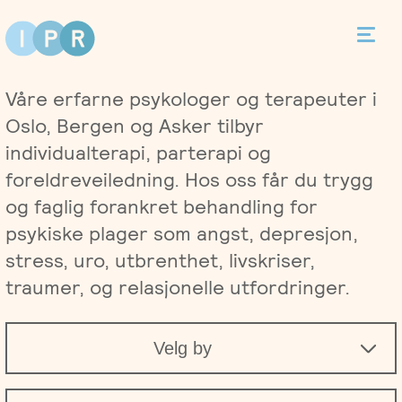
Bestill time
Våre erfarne psykologer og terapeuter i
Kontakt
Oslo, Bergen og Asker tilbyr
individualterapi, parterapi og
foreldreveiledning. Hos oss får du trygg
og faglig forankret behandling for
Terapi
psykiske plager som angst, depresjon,
stress, uro, utbrenthet, livskriser,
Individualterapi
Priser
traumer, og relasjonelle utfordringer.
Parterapi
Asker
Behandlere
Velg by
Foreldreveiledning
Bergen
Kurs