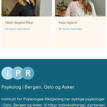
Emosjonsfokusert
foreldrekurs
Ofte
Heidi Høgelid Mayi
Kaja Ugland
stilte
Bli kjent med Heidi
Bli kjent med Kaja
spørsmål
om
kurs
og
utdanning
Utleie
kurslokale
–
Psykolog i Bergen, Oslo og Asker
Sentralt
i
Institutt for Psykologisk Rådgivning har dyktige psykologer
Oslo
i Oslo, Bergen og Asker. Vi tilbyr individualterapi, parterapi,