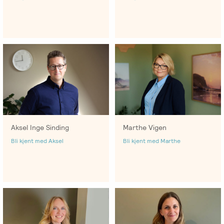
-
EFT
medlem
følelser
Videreutdanning
i
for
Arbeidsrettet
NIEFT
terapeuter
Psyflix
behandling
EFT-
EFST
Ofte
Adopsjonsrapport
terapeuter
-
stilte
i
Videreutdanning
spørsmål
Norge
for
terapeuter
Aksel Inge Sinding
Marthe Vigen
EFT-
Bli kjent med Aksel
Bli kjent med Marthe
C
-
Videreutdanning
i
parterapi