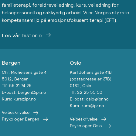
familieterapi, foreldreveiledning, kurs, veiledning for
Salgsbetingelser
helsepersonell og sakkyndig arbeid. Vi er Norges største
kompetansemiljø på emosjonsfokusert terapi (EFT).
Kursbevis
-
Les vår historie
Spesialisering
Bergen
Oslo
Chr. Michelsens gate 4
Karl Johans gate 41B
5012, Bergen
(postadresse er 37B)
Tlf: 55 31 74 25
0162, Oslo
E-post: bergen@ipr.no
Tlf: 22 25 55 50
Kurs: kurs@ipr.no
E-post: oslo@ipr.no
Kurs: kurs@ipr.no
Veibeskrivelse
Psykologer Bergen
Veibeskrivelse
Psykologer Oslo