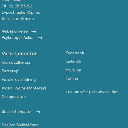
Tlf: 22 25 55 50
Salgsbetingelser
E-post: asker@ipr.no
Kurs: kurs@ipr.no
Kursbevis
-
Veibeskrivelse
Psykologer Asker
Spesialisering
Våre tjenester
Facebook
LinkedIn
Individualterapi
Youtube
Parterapi
Twitter
Foreldreveiledning
Video- og telefonterapi
Les om vårt personvern her
Gruppeterapi
Se alle tjenester
Design: Bielke&Yang