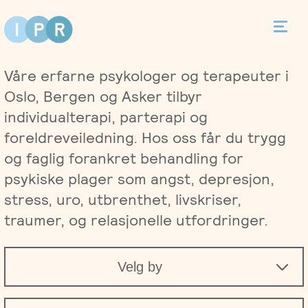
Bestill time
Våre erfarne psykologer og terapeuter i
Kontakt
Oslo, Bergen og Asker tilbyr
individualterapi, parterapi og
foreldreveiledning. Hos oss får du trygg
og faglig forankret behandling for
Terapi
psykiske plager som angst, depresjon,
stress, uro, utbrenthet, livskriser,
Individualterapi
Priser
traumer, og relasjonelle utfordringer.
Parterapi
Asker
Behandlere
Velg by
Foreldreveiledning
Bergen
Kurs