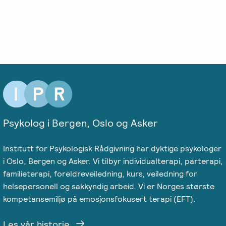
-
EFT
medlem
følelser
Videreutdanning
i
for
Arbeidsrettet
NIEFT
terapeuter
Psyflix
behandling
EFT-
EFST
Ofte
Adopsjonsrapport
terapeuter
-
stilte
i
Videreutdanning
spørsmål
Norge
for
terapeuter
Psykolog i Bergen, Oslo og Asker
EFT-
Institutt for Psykologisk Rådgivning har dyktige psykologer
C
i Oslo, Bergen og Asker. Vi tilbyr individualterapi, parterapi,
-
familieterapi, foreldreveiledning, kurs, veiledning for
Videreutdanning
helsepersonell og sakkyndig arbeid. Vi er Norges største
i
kompetansemiljø på emosjonsfokusert terapi (EFT).
parterapi
Les vår historie