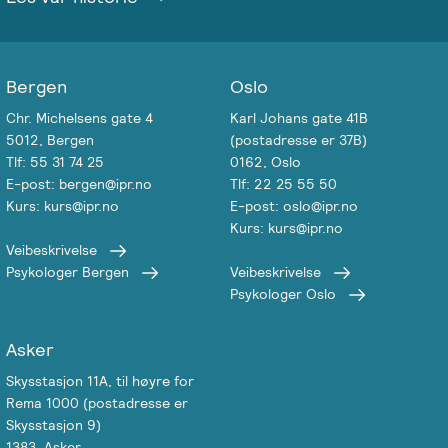
Emosjonsfokusert
foreldrekurs
Bergen
Oslo
Ofte
stilte
Chr. Michelsens gate 4
Karl Johans gate 41B
5012, Bergen
(postadresse er 37B)
spørsmål
Tlf: 55 31 74 25
0162, Oslo
om
E-post: bergen@ipr.no
Tlf: 22 25 55 50
kurs
Kurs: kurs@ipr.no
E-post: oslo@ipr.no
og
Kurs: kurs@ipr.no
utdanning
Veibeskrivelse
Psykologer Bergen
Veibeskrivelse
Psykologer Oslo
Utleie
kurslokale
–
Asker
Sentralt
Skysstasjon 11A, til høyre for
i
Rema 1000 (postadresse er
Oslo
Skysstasjon 9)
1383, Asker