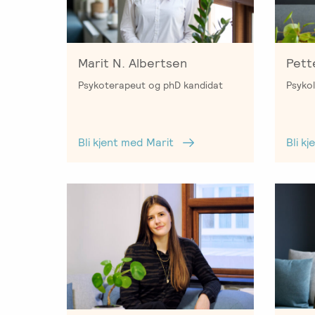
Salgsbetingelser
Kursbevis
-
Marit N. Albertsen
Pett
Spesialisering
Psykoterapeut og phD kandidat
Psykol
Bli kjent med Marit
Bli k