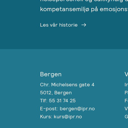
kompetansemiljø på emosjonsf
Les vår historie
Bergen
V
Chr. Michelsens gate 4
I
5012, Bergen
P
Tlf: 55 31 74 25
F
E-post: bergen@ipr.no
V
Kurs: kurs@ipr.no
G