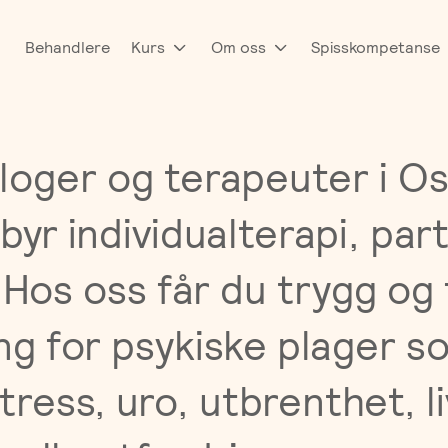
Behandlere
Kurs
Om oss
Spisskompetanse
loger og terapeuter i Os
byr individualterapi, par
 Hos oss får du trygg og 
ng for psykiske plager s
ress, uro, utbrenthet, li