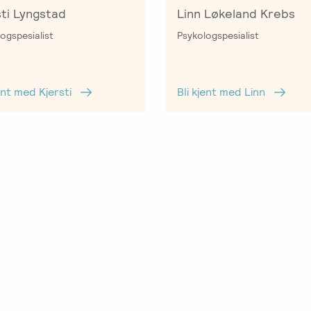
sti Lyngstad
Linn Løkeland Krebs
ogspesialist
Psykologspesialist
jent med Kjersti
Bli kjent med Linn