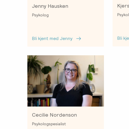
Kjer
Jenny Hausken
Psykol
Psykolog
Bli k
Bli kjent med Jenny
Cecilie Nordenson
Psykologspesialist