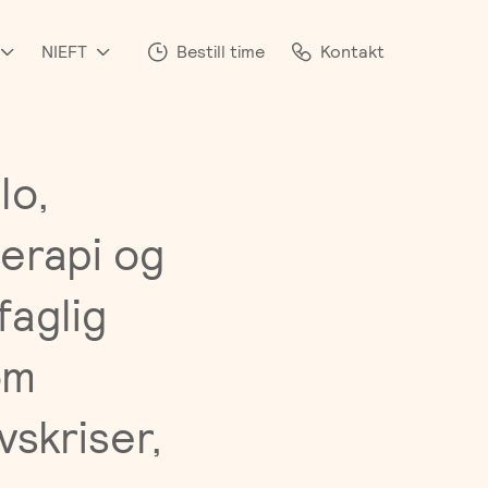
NIEFT
Bestill time
Kontakt
lo,
terapi og
faglig
om
vskriser,