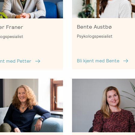
Bente Austbø
er Franer
Psykologspesialist
ogspesialist
Bli kjent med Bente
jent med Petter