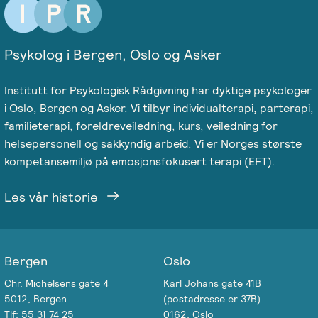
Emosjonsfokusert
foreldrekurs
Psykolog i Bergen, Oslo og Asker
Ofte
stilte
Institutt for Psykologisk Rådgivning har dyktige psykologer
spørsmål
i Oslo, Bergen og Asker. Vi tilbyr individualterapi, parterapi,
om
familieterapi, foreldreveiledning, kurs, veiledning for
kurs
helsepersonell og sakkyndig arbeid. Vi er Norges største
og
kompetansemiljø på emosjonsfokusert terapi (EFT).
utdanning
Les vår historie
Utleie
kurslokale
–
Bergen
Oslo
Sentralt
i
Chr. Michelsens gate 4
Karl Johans gate 41B
Oslo
5012, Bergen
(postadresse er 37B)
Tlf: 55 31 74 25
0162, Oslo