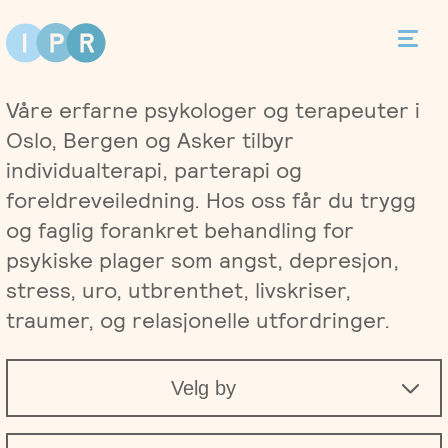
Bestill time
Våre erfarne psykologer og terapeuter i
Kontakt
Oslo, Bergen og Asker tilbyr
individualterapi, parterapi og
foreldreveiledning. Hos oss får du trygg
og faglig forankret behandling for
Terapi
psykiske plager som angst, depresjon,
stress, uro, utbrenthet, livskriser,
Individualterapi
Priser
traumer, og relasjonelle utfordringer.
Parterapi
Asker
Behandlere
Velg by
Foreldreveiledning
Bergen
Kurs