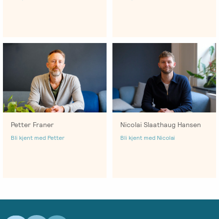
-
EFT
medlem
følelser
Videreutdanning
i
for
Arbeidsrettet
NIEFT
terapeuter
Psyflix
behandling
EFT-
EFST
Ofte
Adopsjonsrapport
terapeuter
-
stilte
i
Videreutdanning
spørsmål
Norge
for
terapeuter
Petter Franer
Nicolai Slaathaug Hansen
EFT-
Bli kjent med Petter
Bli kjent med Nicolai
C
-
Videreutdanning
i
parterapi