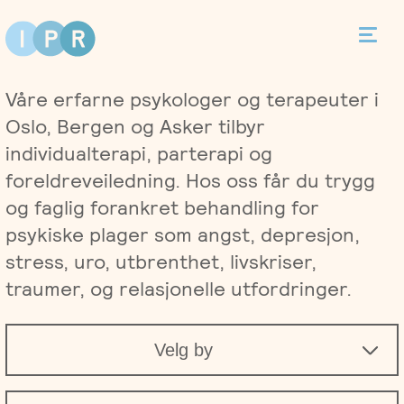
Bestill time
Våre erfarne psykologer og terapeuter i
Kontakt
Oslo, Bergen og Asker tilbyr
individualterapi, parterapi og
foreldreveiledning. Hos oss får du trygg
og faglig forankret behandling for
Terapi
psykiske plager som angst, depresjon,
stress, uro, utbrenthet, livskriser,
Individualterapi
Priser
traumer, og relasjonelle utfordringer.
Parterapi
Asker
Behandlere
Velg by
Foreldreveiledning
Bergen
Kurs