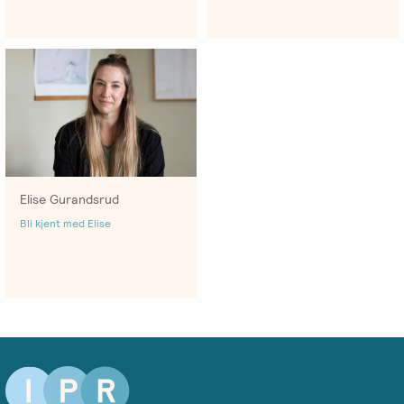
Salgsbetingelser
Kursbevis
-
Spesialisering
Elise Gurandsrud
Bli kjent med Elise