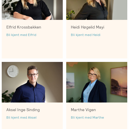
Emosjonsfokusert
foreldrekurs
Ofte
Elfrid Krossbakken
Heidi Høgelid Mayi
stilte
Bli kjent med Elfrid
Bli kjent med Heidi
spørsmål
om
kurs
og
utdanning
Utleie
kurslokale
–
Sentralt
Aksel Inge Sinding
Marthe Vigen
i
Bli kjent med Aksel
Bli kjent med Marthe
Oslo