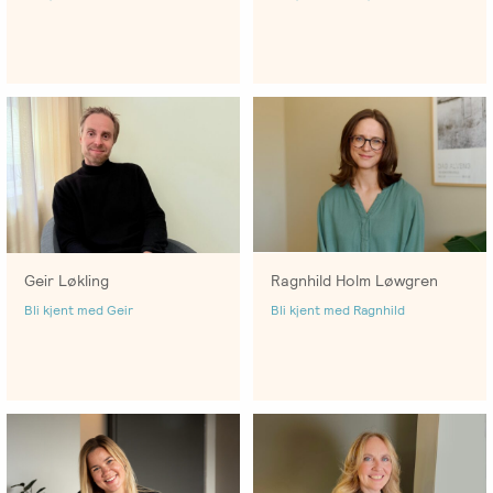
-
EFT
medlem
følelser
Videreutdanning
i
for
Arbeidsrettet
NIEFT
terapeuter
Psyflix
behandling
EFT-
EFST
Ofte
Adopsjonsrapport
terapeuter
-
stilte
i
Videreutdanning
spørsmål
Norge
for
terapeuter
Geir Løkling
Ragnhild Holm Løwgren
EFT-
Bli kjent med Geir
Bli kjent med Ragnhild
C
-
Videreutdanning
i
parterapi