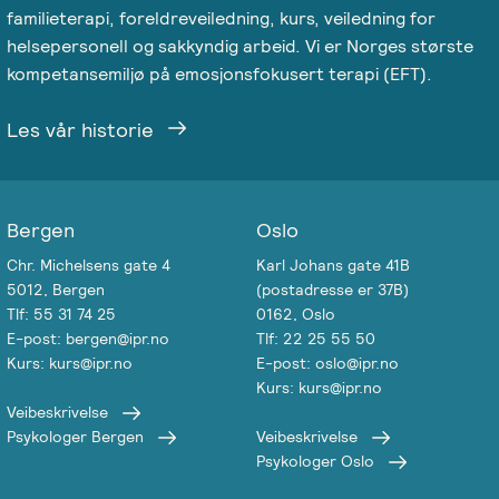
familieterapi, foreldreveiledning, kurs, veiledning for
Salgsbetingelser
helsepersonell og sakkyndig arbeid. Vi er Norges største
kompetansemiljø på emosjonsfokusert terapi (EFT).
Kursbevis
-
Les vår historie
Spesialisering
Bergen
Oslo
Chr. Michelsens gate 4
Karl Johans gate 41B
5012, Bergen
(postadresse er 37B)
Tlf: 55 31 74 25
0162, Oslo
E-post: bergen@ipr.no
Tlf: 22 25 55 50
Kurs: kurs@ipr.no
E-post: oslo@ipr.no
Kurs: kurs@ipr.no
Veibeskrivelse
Psykologer Bergen
Veibeskrivelse
Psykologer Oslo