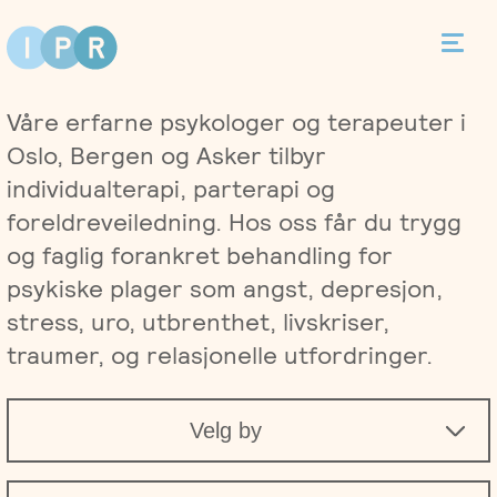
Bestill time
Våre erfarne psykologer og terapeuter i
Kontakt
Oslo, Bergen og Asker tilbyr
individualterapi, parterapi og
foreldreveiledning. Hos oss får du trygg
og faglig forankret behandling for
Terapi
psykiske plager som angst, depresjon,
stress, uro, utbrenthet, livskriser,
Individualterapi
Priser
traumer, og relasjonelle utfordringer.
Parterapi
Asker
Behandlere
Velg by
Foreldreveiledning
Bergen
Kurs