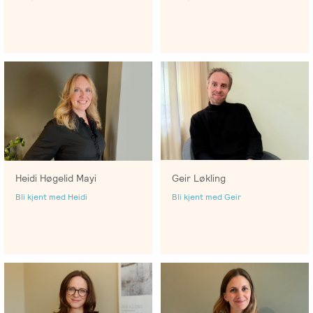
-
EFT
medlem
følelser
Videreutdanning
i
for
Arbeidsrettet
NIEFT
terapeuter
Psyflix
behandling
EFT-
EFST
Ofte
Adopsjonsrapport
terapeuter
-
stilte
i
Videreutdanning
spørsmål
Norge
for
terapeuter
Heidi Høgelid Mayi
Geir Løkling
EFT-
Bli kjent med Heidi
Bli kjent med Geir
C
-
Videreutdanning
i
parterapi