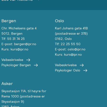
Emosjonsfokusert
foreldrekurs
Bergen
Oslo
Ofte
stilte
Chr. Michelsens gate 4
Karl Johans gate 41B
5012, Bergen
(postadresse er 37B)
spørsmål
Tlf: 55 31 74 25
0162, Oslo
om
E-post: bergen@ipr.no
Tlf: 22 25 55 50
kurs
Kurs: kurs@ipr.no
E-post: oslo@ipr.no
og
Kurs: kurs@ipr.no
utdanning
Veibeskrivelse
Psykologer Bergen
Veibeskrivelse
Psykologer Oslo
Utleie
kurslokale
–
Asker
Sentralt
Skysstasjon 11A, til høyre for
i
Rema 1000 (postadresse er
Oslo
Skysstasjon 9)
1383, Asker