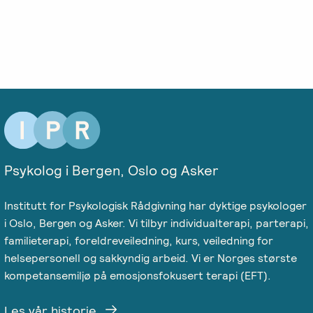
-
EFT
medlem
følelser
Videreutdanning
i
for
Arbeidsrettet
NIEFT
terapeuter
Psyflix
behandling
EFT-
EFST
Ofte
Adopsjonsrapport
terapeuter
-
stilte
i
Videreutdanning
spørsmål
Norge
for
terapeuter
Psykolog i Bergen, Oslo og Asker
EFT-
Institutt for Psykologisk Rådgivning har dyktige psykologer
C
i Oslo, Bergen og Asker. Vi tilbyr individualterapi, parterapi,
-
familieterapi, foreldreveiledning, kurs, veiledning for
Videreutdanning
helsepersonell og sakkyndig arbeid. Vi er Norges største
i
kompetansemiljø på emosjonsfokusert terapi (EFT).
parterapi
Les vår historie