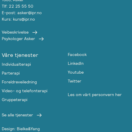
Tlf: 22 25 55 50
Salgsbetingelser
E-post: asker@ipr.no
Kurs: kurs@ipr.no
Kursbevis
-
Veibeskrivelse
Psykologer Asker
Spesialisering
Våre tjenester
Facebook
LinkedIn
Individualterapi
Youtube
Parterapi
Twitter
Foreldreveiledning
Video- og telefonterapi
Les om vårt personvern her
Gruppeterapi
Se alle tjenester
Design: Bielke&Yang