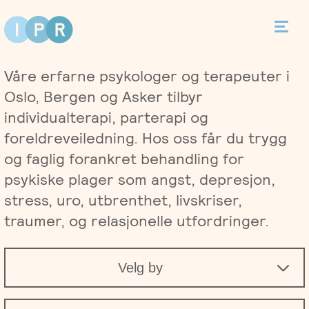
Bestill time
Våre erfarne psykologer og terapeuter i
Kontakt
Oslo, Bergen og Asker tilbyr
individualterapi, parterapi og
foreldreveiledning. Hos oss får du trygg
og faglig forankret behandling for
Terapi
psykiske plager som angst, depresjon,
stress, uro, utbrenthet, livskriser,
Individualterapi
Priser
traumer, og relasjonelle utfordringer.
Parterapi
Asker
Behandlere
Velg by
Foreldreveiledning
Bergen
Kurs