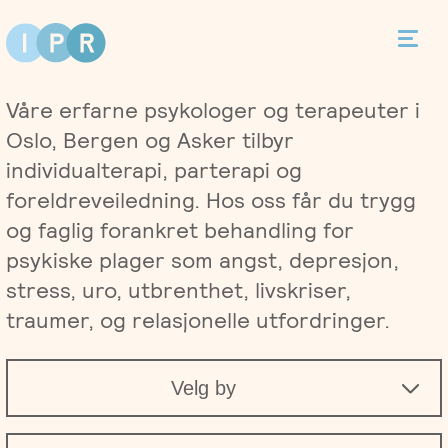
Bestill time
Våre erfarne psykologer og terapeuter i
Kontakt
Oslo, Bergen og Asker tilbyr
individualterapi, parterapi og
foreldreveiledning. Hos oss får du trygg
og faglig forankret behandling for
Terapi
psykiske plager som angst, depresjon,
stress, uro, utbrenthet, livskriser,
Individualterapi
Priser
traumer, og relasjonelle utfordringer.
Parterapi
Asker
Behandlere
Velg by
Foreldreveiledning
Bergen
Kurs