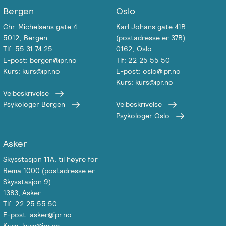
Bergen
Oslo
Chr. Michelsens gate 4
Karl Johans gate 41B
5012, Bergen
(postadresse er 37B)
Tlf: 55 31 74 25
0162, Oslo
E-post: bergen@ipr.no
Tlf: 22 25 55 50
Kurs: kurs@ipr.no
E-post: oslo@ipr.no
Kurs: kurs@ipr.no
Veibeskrivelse
Psykologer Bergen
Veibeskrivelse
Psykologer Oslo
Asker
Skysstasjon 11A, til høyre for
Rema 1000 (postadresse er
Skysstasjon 9)
1383, Asker
Tlf: 22 25 55 50
E-post: asker@ipr.no