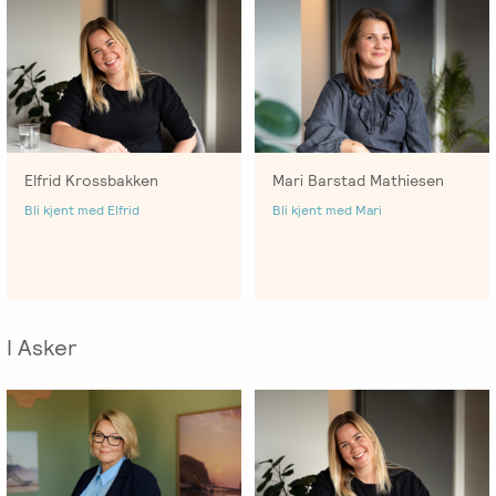
Emosjonsfokusert
foreldrekurs
Ofte
stilte
spørsmål
Elfrid Krossbakken
Mari Barstad Mathiesen
om
Bli kjent med Elfrid
Bli kjent med Mari
kurs
og
utdanning
Utleie
I Asker
kurslokale
–
Sentralt
i
Oslo