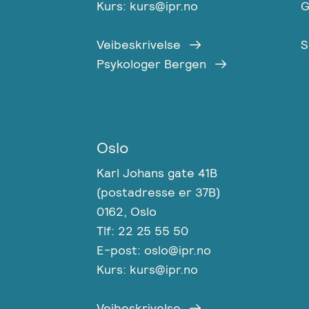
Kurs: kurs@ipr.no
G
Veibeskrivelse
S
Psykologer Bergen
Oslo
Karl Johans gate 41B
(postadresse er 37B)
0162, Oslo
Tlf: 22 25 55 50
E-post: oslo@ipr.no
Kurs: kurs@ipr.no
Veibeskrivelse