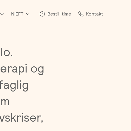
NIEFT
Bestill time
Kontakt
lo,
terapi og
faglig
om
vskriser,