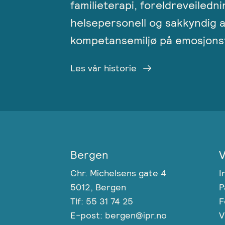
familieterapi, foreldreveiledni
helsepersonell og sakkyndig a
kompetansemiljø på emosjonsf
Les vår historie
Bergen
V
Chr. Michelsens gate 4
I
5012, Bergen
P
Tlf: 55 31 74 25
F
E-post: bergen@ipr.no
V