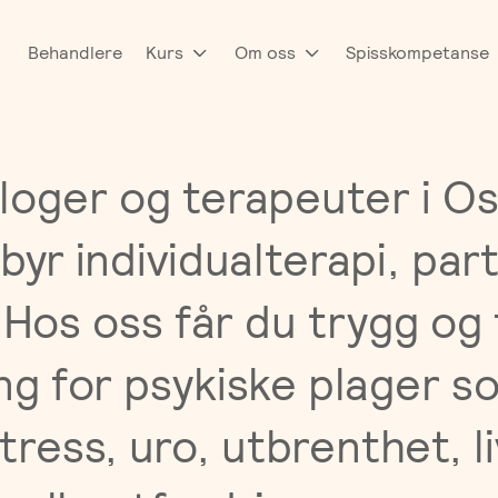
Behandlere
Kurs
Om oss
Spisskompetanse
loger og terapeuter i Os
byr individualterapi, par
 Hos oss får du trygg og 
ng for psykiske plager s
ress, uro, utbrenthet, li