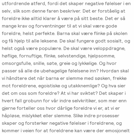
utfordrende atferd, fordi det skaper negative følelser i en
Emosjonsfokusert
selv, slik som denne faren beskriver. Det er forståelig at
foreldrekurs
foreldre ikke alltid klarer å være på sitt beste. Det er så
mange krav og forventninger til at vi skal være gode
Ofte
foreldre, helst perfekte. Barna skal være flinke på skolen
stilte
og få hjelp til alle leksene. De skal fungere godt sosialt, og
spørsmål
helst også være populære. De skal være veloppdragne,
om
høflige, fornuftige, flinke, selvstendige, hjelpsomme,
kurs
omsorgsfulle, snille, søte, greie og lykkelige. Og hvor
og
passer så alle de ubehagelige følelsene inn? Hvordan skal
utdanning
vi håndtere det når barna er slemme med søsken, frekke
mot foreldrene, egoistiske og utakknemlige? Og hva sier
Utleie
det om oss som foreldre? At vi har sviktet? Det skaper i
kurslokale
hvert fall grobunn for vår indre selvkritiker, som mer enn
–
gjerne forteller oss hvor dårlige foreldre vi er, at vi er
Sentralt
håpløse, mislykket eller slemme. Slike indre prosesser
i
skaper og forsterker negative følelser i foreldrene, og
Oslo
kommer i veien for at foreldrene kan være der emosjonelt