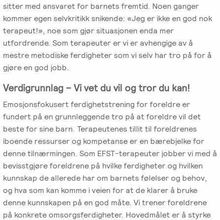
sitter med ansvaret for barnets fremtid. Noen ganger
kommer egen selvkritikk snikende: «Jeg er ikke en god nok
terapeut!», noe som gjør situasjonen enda mer
utfordrende. Som terapeuter er vi er avhengige av å
mestre metodiske ferdigheter som vi selv har tro på for å
gjøre en god jobb.
Verdigrunnlag – Vi vet du vil og tror du kan!
Emosjonsfokusert ferdighetstrening for foreldre er
fundert på en grunnleggende tro på at foreldre vil det
beste for sine barn. Terapeutenes tillit til foreldrenes
iboende ressurser og kompetanse er en bærebjelke for
denne tilnærmingen. Som EFST-terapeuter jobber vi med å
bevisstgjøre foreldrene på hvilke ferdigheter og hvilken
kunnskap de allerede har om barnets følelser og behov,
og hva som kan komme i veien for at de klarer å bruke
denne kunnskapen på en god måte. Vi trener foreldrene
på konkrete omsorgsferdigheter. Hovedmålet er å styrke