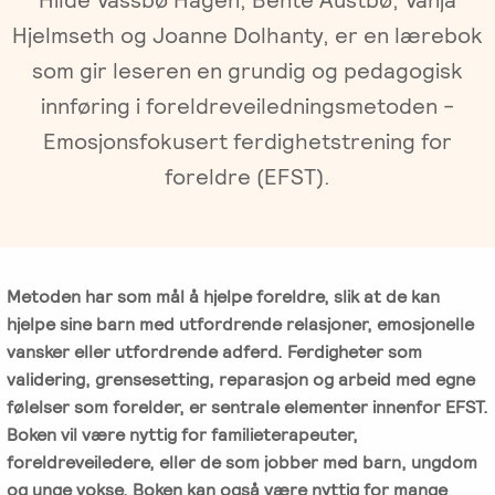
Gruppeterapi
Oslo
Hjelmseth og Joanne Dolhanty, er en lærebok
Trykk
Om oss
som gir leseren en grundig og pedagogisk
Video-
her
og
for
innføring i foreldreveiledningsmetoden -
Vår
Spisskompetanse
telefonterapi
kursoversikt
Emosjonsfokusert ferdighetstrening for
historie
og
foreldre (EFST).
påmelding
Emosjonsfokusert
Terapiforberedende
NIEFT
Ledelse
terapi
kurs
(EFT)
EFT
Om
IPR
-
Arbeidsrettet
Norsk
Innsikt
Metoden har som mål å hjelpe foreldre, slik at de kan
Spesialistutdanning
Sakkyndig
behandling
Institutt
hjelpe sine barn med utfordrende relasjoner, emosjonelle
for
arbeid
for
Jobb
vansker eller utfordrende adferd. Ferdigheter som
psykologer
Emosjonsfokusert
ved
validering, grensesetting, reparasjon og arbeid med egne
og
Forskning
Terapi
IPR
følelser som forelder, er sentrale elementer innenfor EFST.
leger
(NIEFT)
Boken vil være nyttig for familieterapeuter,
Veiledning
foreldreveiledere, eller de som jobber med barn, ungdom
Videoer
EFT
i
Bli
og unge vokse. Boken kan også være nyttig for mange
om