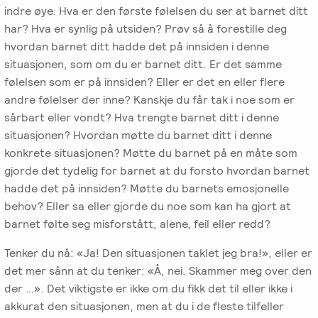
indre øye. Hva er den første følelsen du ser at barnet ditt
har? Hva er synlig på utsiden? Prøv så å forestille deg
hvordan barnet ditt hadde det på innsiden i denne
situasjonen, som om du er barnet ditt. Er det samme
følelsen som er på innsiden? Eller er det en eller flere
andre følelser der inne? Kanskje du får tak i noe som er
sårbart eller vondt? Hva trengte barnet ditt i denne
situasjonen? Hvordan møtte du barnet ditt i denne
konkrete situasjonen? Møtte du barnet på en måte som
gjorde det tydelig for barnet at du forsto hvordan barnet
hadde det på innsiden? Møtte du barnets emosjonelle
behov? Eller sa eller gjorde du noe som kan ha gjort at
barnet følte seg misforstått, alene, feil eller redd?
Tenker du nå: «Ja! Den situasjonen taklet jeg bra!», eller er
det mer sånn at du tenker: «Å, nei. Skammer meg over den
der …». Det viktigste er ikke om du fikk det til eller ikke i
akkurat den situasjonen, men at du i de fleste tilfeller