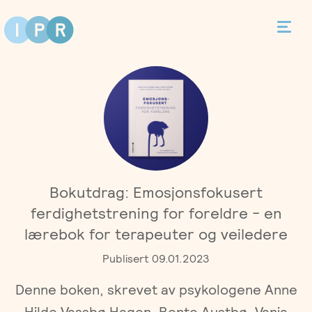
Bestill time
Kontakt
Terapi
Bokutdrag: Emosjonsfokusert
Individualterapi
Priser
ferdighetstrening for foreldre - en
lærebok for terapeuter og veiledere
Parterapi
Asker
Behandlere
Publisert 09.01.2023
Foreldreveiledning
Denne boken, skrevet av psykologene Anne
Bergen
Kurs
Hilde Vassbø Hagen, Bente Austbø, Vanja