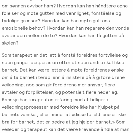
om sønnen avviser ham? Hvordan kan han håndtere egne
følelser og møte gutten med vennlighet, forståelse og
tydelige grenser? Hvordan kan han møte guttens
emosjonelle behov? Hvordan kan han reparere den vonde
avstanden mellom de to? Hvordan kan han få gutten på
skolen?
Som terapeut er det lett å forstå foreldres fortvilelse og
noen ganger desperasjon etter at noen andre skal fikse
barnet. Det kan være lettere å møte foreldrenes ønske
om å ta barnet i terapi enn å insistere på å gi foreldrene
veiledning, noe som gir foreldrene mer ansvar, flere
avtaler og forpliktelser, og potensielt flere nederlag.
Kanskje har terapeuten erfaring med at tidligere
veiledningsprosesser med foreldre ikke har hjulpet på
barnets vansker, eller mener at «disse foreldrene er ikke
bra for barnet, det er bedre at jeg hjelper barnet.» Som
veileder og terapeut kan det være krevende å føle at man