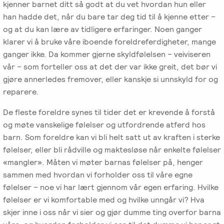
kjenner barnet ditt så godt at du vet hvordan hun eller
han hadde det, når du bare tar deg tid til å kjenne etter –
og at du kan lære av tidligere erfaringer. Noen ganger
klarer vi å bruke våre iboende foreldreferdigheter, mange
ganger ikke. Da kommer gjerne skyldfølelsen – veiviseren
vår – som forteller oss at det der var ikke greit, det bør vi
gjøre annerledes fremover, eller kanskje si unnskyld for og
reparere.
De fleste foreldre synes til tider det er krevende å forstå
og møte vanskelige følelser og utfordrende atferd hos
barn. Som foreldre kan vi bli helt satt ut av kraften i sterke
følelser, eller bli rådville og maktesløse når enkelte følelser
«mangler». Måten vi møter barnas følelser på, henger
sammen med hvordan vi forholder oss til våre egne
følelser – noe vi har lært gjennom vår egen erfaring. Hvilke
følelser er vi komfortable med og hvilke unngår vi? Hva
skjer inne i oss når vi sier og gjør dumme ting overfor barna