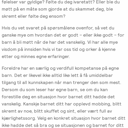
følelser var gyldige? Følte du deg ivaretatt? Eller ble du
møtt på en måte som gjorde at du skammet deg, ble
skremt eller følte deg ensom?
Hvis du vet svaret på spørsmålene ovenfor, så vet du
ganske mye om hvordan det er godt – eller ikke godt – for
barn å bli møtt når de har det vanskelig. Vi har alle mye
visdom på innsiden hvis vi tar oss tid og orker å kjenne
etter og minnes egne erfaringer.
Foreldre har en særlig og verdifull kompetanse på egne
barn. Det er likevel ikke alltid like lett å få umiddelbar
tilgang til all kunnskapen når man trenger den som mest.
Dersom du som leser har egne barn, se om du kan
forestille deg en situasjon hvor barnet ditt hadde det
vanskelig. Kanskje barnet ditt har opplevd mobbing, blitt
skremt av noe, blitt skuffet og sint, eller vært full av
kjærlighetssorg. Velg en konkret situasjon hvor barnet ditt
ikke hadde det så bra og se situasjonen og barnet for ditt