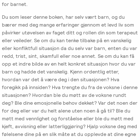
for barnet.
Salgsbetingelser
Du som leser denne boken, har selv vært barn, og du
bærer med deg mange erfaringer gjennom et levd liv som
Kursbevis
påvirker utøvelsen av faget ditt og rollen din som terapeut
-
eller veileder. Se om du kan tenke tilbake på en vanskelig
Spesialisering
eller konfliktfull situasjon da du selv var barn, enten du var
redd, trist, sint, skamfull eller noe annet. Se om du kan få
opp et indre bilde av en helt konkret situasjon hvor du var
barn og hadde det vanskelig. Kjenn ordentlig etter,
hvordan var det å være deg i den situasjonen? Hva
foregikk på innsiden? Hva trengte du fra de voksne i denne
situasjonen? Hvordan ble du møtt av de voksne rundt
deg? Ble dine emosjonelle behov dekket? Var det noen der
for deg eller var du helt alene uten noen å gå til? Ble du
møtt med vennlighet og forståelse eller ble du møtt med
kjeft, avvisning eller latterliggjøring? Hjalp voksne deg med
følelsene dine på en slik måte at du opplevde at dine egne