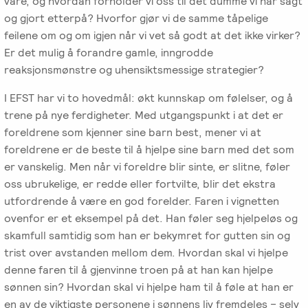
våre, og hvordan forholder vi oss til det dumme vi har sagt
og gjort etterpå? Hvorfor gjør vi de samme tåpelige
feilene om og om igjen når vi vet så godt at det ikke virker?
Er det mulig å forandre gamle, inngrodde
reaksjonsmønstre og uhensiktsmessige strategier?
I EFST har vi to hovedmål: økt kunnskap om følelser, og å
trene på nye ferdigheter. Med utgangspunkt i at det er
foreldrene som kjenner sine barn best, mener vi at
foreldrene er de beste til å hjelpe sine barn med det som
er vanskelig. Men når vi foreldre blir sinte, er slitne, føler
oss ubrukelige, er redde eller fortvilte, blir det ekstra
utfordrende å være en god forelder. Faren i vignetten
ovenfor er et eksempel på det. Han føler seg hjelpeløs og
skamfull samtidig som han er bekymret for gutten sin og
trist over avstanden mellom dem. Hvordan skal vi hjelpe
denne faren til å gjenvinne troen på at han kan hjelpe
sønnen sin? Hvordan skal vi hjelpe ham til å føle at han er
en av de viktigste personene i sønnens liv fremdeles – selv