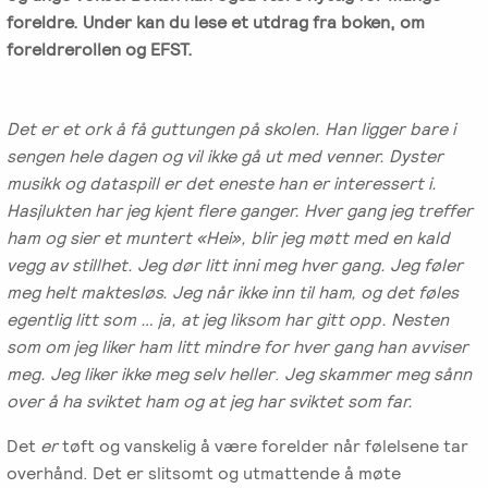
-
EFT
medlem
foreldre. Under kan du lese et utdrag fra boken, om
følelser
Videreutdanning
i
foreldrerollen og EFST.
for
Arbeidsrettet
NIEFT
terapeuter
Psyflix
behandling
EFT-
Det er et ork å få guttungen på skolen. Han ligger bare i
EFST
Ofte
Adopsjonsrapport
terapeuter
sengen hele dagen og vil ikke gå ut med venner. Dyster
-
stilte
i
musikk og dataspill er det eneste han er interessert i.
Videreutdanning
spørsmål
Norge
Hasjlukten har jeg kjent flere ganger. Hver gang jeg treffer
for
ham og sier et muntert «Hei», blir jeg møtt med en kald
terapeuter
vegg av stillhet. Jeg dør litt inni meg hver gang. Jeg føler
meg helt maktesløs. Jeg når ikke inn til ham, og det føles
EFT-
egentlig litt som … ja, at jeg liksom har gitt opp. Nesten
C
som om jeg liker ham litt mindre for hver gang han avviser
-
meg. Jeg liker ikke meg selv heller
.
Jeg skammer meg sånn
Videreutdanning
over å ha sviktet ham og at jeg har sviktet som far.
i
parterapi
Det
er
tøft og vanskelig å være forelder når følelsene tar
overhånd. Det er slitsomt og utmattende å møte