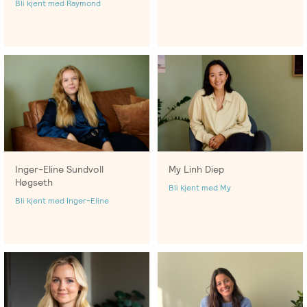
Bli kjent med Raymond
Inger-Eline Sundvoll
My Linh Diep
Høgseth
Bli kjent med My
Bli kjent med Inger-Eline