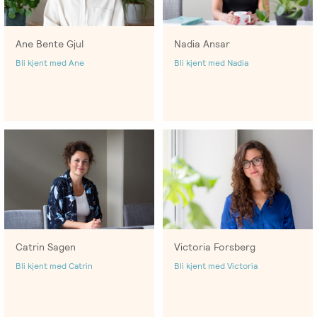
-
EFT
medlem
følelser
Videreutdanning
i
for
Arbeidsrettet
Ane Bente Gjul
Nadia Ansar
NIEFT
terapeuter
Psyflix
behandling
Bli kjent med Ane
Bli kjent med Nadia
EFT-
EFST
Ofte
Adopsjonsrapport
terapeuter
-
stilte
i
Videreutdanning
spørsmål
Norge
for
terapeuter
EFT-
C
-
Catrin Sagen
Victoria Forsberg
Videreutdanning
Bli kjent med Catrin
Bli kjent med Victoria
i
parterapi