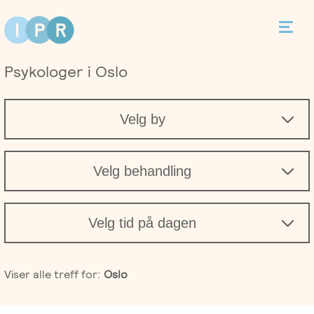
Bestill time
Psykologer i Oslo
Kontakt
Velg by
Terapi
Velg behandling
Individualterapi
Priser
Velg tid på dagen
Parterapi
Asker
Behandlere
Viser alle treff for:
Oslo
Foreldreveiledning
Bergen
Kurs