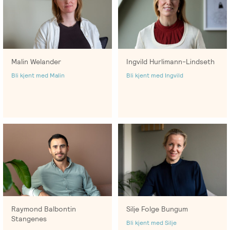
Malin Welander
Ingvild Hurlimann-Lindseth
Bli kjent med Malin
Bli kjent med Ingvild
Raymond Balbontin
Silje Folge Bungum
Stangenes
Bli kjent med Silje