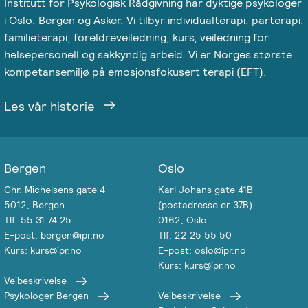
Institutt for Psykologisk Rådgivning har dyktige psykologer
i Oslo, Bergen og Asker. Vi tilbyr individualterapi, parterapi,
familieterapi, foreldreveiledning, kurs, veiledning for
helsepersonell og sakkyndig arbeid. Vi er Norges største
kompetansemiljø på emosjonsfokusert terapi (EFT).
Les vår historie
Bergen
Oslo
Chr. Michelsens gate 4
Karl Johans gate 41B
5012, Bergen
(postadresse er 37B)
Tlf: 55 31 74 25
0162, Oslo
E-post: bergen@ipr.no
Tlf: 22 25 55 50
Kurs: kurs@ipr.no
E-post: oslo@ipr.no
Kurs: kurs@ipr.no
Veibeskrivelse
Psykologer Bergen
Veibeskrivelse