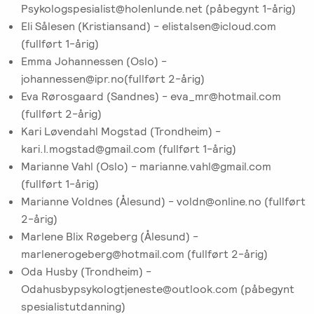
Psykologspesialist@holenlunde.net (påbegynt 1-årig)
Eli Sålesen (Kristiansand) - elistalsen@icloud.com
(fullført 1-årig)
Emma Johannessen (Oslo) -
johannessen@ipr.no(fullført 2-årig)
Eva Rørosgaard (Sandnes) - eva_mr@hotmail.com
(fullført 2-årig)
Kari Løvendahl Mogstad (Trondheim) -
kari.l.mogstad@gmail.com (fullført 1-årig)
Marianne Vahl (Oslo) - marianne.vahl@gmail.com
(fullført 1-årig)
Marianne Voldnes (Ålesund) - voldn@online.no (fullført
2-årig)
Marlene Blix Røgeberg (Ålesund) -
marlenerogeberg@hotmail.com (fullført 2-årig)
Oda Husby (Trondheim) -
Odahusbypsykologtjeneste@outlook.com (påbegynt
spesialistutdanning)