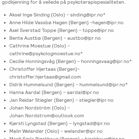
godkjenning for å veilede på psykoterapispesialiteten.
Emosjonsfokusert
foreldrekurs
Aksel Inge Sinding (Oslo) - sinding@ipr.no*
Anne Hilde Vassbø Hagen (Bergen) -hagen@ipr.no
Ofte
Axel Sverstad Toppe (Bergen) - toppe@ipr.no
stilte
Bente Austbø (Bergen) - austbo@ipr.no
spørsmål
Cathrine Moestue (Oslo) -
om
cathrine@psykologmoestue.no*
kurs
Cecilie Honningsvåg (Bergen) - honningsvaag@ipr.no*
og
Christoffer Hjertaas (Bergen)-
utdanning
christoffer.hjertaas@gmail.com
Didrik Hummelsund (Bergen) - hummelsund@ipr.no*
Hanna Aardal (Bergen) – aardal@ipr.no
Utleie
Jan Reidar Stiegler (Bergen) - stiegler@ipr.no
kurslokale
Johan Nordström (Oslo) -
–
Johan.Nordstrom@outlook.com
Sentralt
Kjersti Lyngstad (Bergen) – lyngstad@ipr.no
i
Malin Welander (Oslo) - welander@ipr.no
Oslo
Marit Sæle Bjørkhaug (Bergen) - bjorkhaug@ipr.no