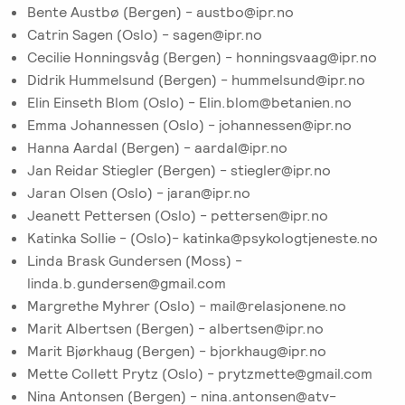
Bente Austbø (Bergen) - austbo@ipr.no
Catrin Sagen (Oslo) - sagen@ipr.no
Cecilie Honningsvåg (Bergen) - honningsvaag@ipr.no
Didrik Hummelsund (Bergen) - hummelsund@ipr.no
Elin Einseth Blom (Oslo) - Elin.blom@betanien.no
Emma Johannessen (Oslo) - johannessen@ipr.no
Hanna Aardal (Bergen) - aardal@ipr.no
Jan Reidar Stiegler (Bergen) - stiegler@ipr.no
Jaran Olsen (Oslo) - jaran@ipr.no
Jeanett Pettersen (Oslo) - pettersen@ipr.no
Katinka Sollie - (Oslo)- katinka@psykologtjeneste.no
Linda Brask Gundersen (Moss) -
linda.b.gundersen@gmail.com
Margrethe Myhrer (Oslo) - mail@relasjonene.no
Marit Albertsen (Bergen) - albertsen@ipr.no
Marit Bjørkhaug (Bergen) - bjorkhaug@ipr.no
Mette Collett Prytz (Oslo) - prytzmette@gmail.com
Nina Antonsen (Bergen) - nina.antonsen@atv-