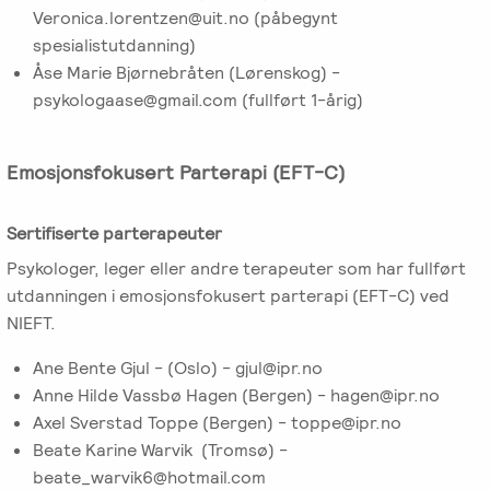
Veronica.lorentzen@uit.no (påbegynt
spesialistutdanning)
Åse Marie Bjørnebråten (Lørenskog) -
psykologaase@gmail.com (fullført 1-årig)
Emosjonsfokusert Parterapi (EFT-C)
Sertifiserte parterapeuter
Psykologer, leger eller andre terapeuter som har fullført
utdanningen i emosjonsfokusert parterapi (EFT-C) ved
NIEFT.
Ane Bente Gjul - (Oslo) - gjul@ipr.no
Anne Hilde Vassbø Hagen (Bergen) - hagen@ipr.no
Axel Sverstad Toppe (Bergen) - toppe@ipr.no
Beate Karine Warvik (Tromsø) -
beate_warvik6@hotmail.com