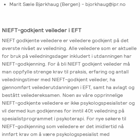
-
EFT
medlem
Marit Sæle Bjørkhaug (Bergen) - bjorkhaug@ipr.no
følelser
Videreutdanning
i
for
Arbeidsrettet
NIEFT
terapeuter
Psyflix
behandling
NIEFT-godkjent veileder i EFT
EFT-
EFST
NIEFT godkjente veiledere er veiledere godkjent på det
Ofte
Adopsjonsrapport
terapeuter
-
øverste nivået av veiledning. Alle veiledere som er aktuelle
stilte
i
Videreutdanning
for bruk på veiledningsdager inkludert i utdanningen har
spørsmål
Norge
for
NIEFT-godkjenning. For å bli NIEFT godkjent veileder må
terapeuter
man oppfylle strenge krav til praksis, erfaring og antall
veiledningstimer med NIEFT-godkjent veileder, ha
gjennomført veilederutdanningen i EFT, samt ha avlagt og
EFT-
bestått veiledereksamen. Noen av våre opprinnelige
C
NIEFT-godkjente veiledere er ikke psykologspesialister og
-
vil dermed kun godkjennes for inntil 40t veiledning på
Videreutdanning
spesialistprogrammet i psykoterapi. For nye søkere til
i
NIEFT-godkjenning som veiledere er det imidlertid nå
parterapi
innført krav om å være psykologspesialist med