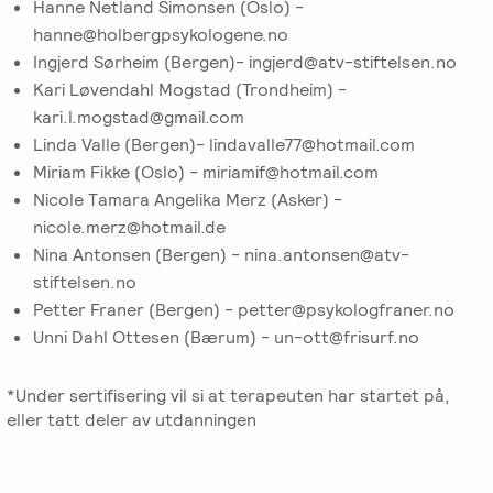
Hanne Netland Simonsen (Oslo) -
hanne@holbergpsykologene.no
Ingjerd Sørheim (Bergen)- ingjerd@atv-stiftelsen.no
Kari Løvendahl Mogstad (Trondheim) -
kari.l.mogstad@gmail.com
Linda Valle (Bergen)- lindavalle77@hotmail.com
Miriam Fikke (Oslo) - miriamif@hotmail.com
Nicole Tamara Angelika Merz (Asker) -
nicole.merz@hotmail.de
Nina Antonsen (Bergen) - nina.antonsen@atv-
stiftelsen.no
Petter Franer (Bergen) - petter@psykologfraner.no
Unni Dahl Ottesen (Bærum) - un-ott@frisurf.no
*Under sertifisering vil si at terapeuten har startet på,
eller tatt deler av utdanningen