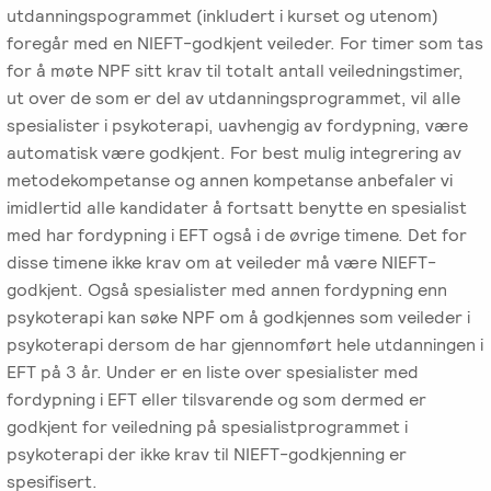
utdanningspogrammet (inkludert i kurset og utenom)
foregår med en NIEFT-godkjent veileder. For timer som tas
for å møte NPF sitt krav til totalt antall veiledningstimer,
ut over de som er del av utdanningsprogrammet, vil alle
spesialister i psykoterapi, uavhengig av fordypning, være
automatisk være godkjent. For best mulig integrering av
metodekompetanse og annen kompetanse anbefaler vi
imidlertid alle kandidater å fortsatt benytte en spesialist
med har fordypning i EFT også i de øvrige timene. Det for
disse timene ikke krav om at veileder må være NIEFT-
godkjent. Også spesialister med annen fordypning enn
psykoterapi kan søke NPF om å godkjennes som veileder i
psykoterapi dersom de har gjennomført hele utdanningen i
EFT på 3 år. Under er en liste over spesialister med
fordypning i EFT eller tilsvarende og som dermed er
godkjent for veiledning på spesialistprogrammet i
psykoterapi der ikke krav til NIEFT-godkjenning er
spesifisert.