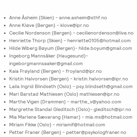
Anne Åsheim (Skien) - anne.asheim@sthf.no
Anne Kløve (Bergen) - klove@ipr.no
Cecilie Nordenson (Bergen) - cecilienordenson@live.no
Henriette Thorp (Skien) - henriette0105@hotmail.com
Hilde Wiberg Bøyum (Bergen)- hilde.boyum@gmail.com
Ingeborg Mannsåker (Haugesund)-
ingeborgmannsaaker@gmail.com
Kaia Frøyland (Bergen) - froyland@ipr.no
Kristin Halvorsen (Bergen) - kristin.halvorsen@ipr.no
Laila Ingrid Blindseth (Oslo) - psy.blindseth@gmail.com
Mari Barstad Mathiesen (Oslo) mathiesen@ipr.no
Marthe Vigen (Drammen) - marthe_v@yahoo.com
Margrethe Standal Gleditsch (Oslo)- gleditsch@ipr.no
Mia Marlene Sævarang (Hamar) - mia.ms@hotmail.com
Miriam Fikke (Oslo) - miriamif@hotmail.com
Petter Franer (Bergen) - petter@psykologfraner.no