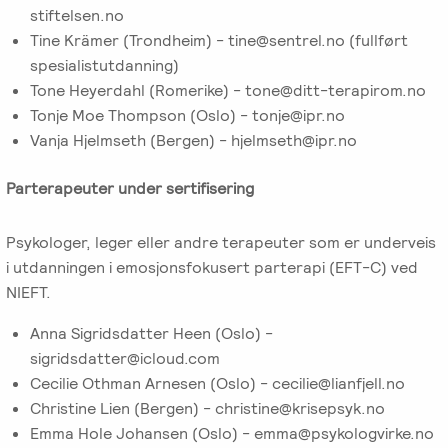
stiftelsen.no
Tine Krämer (Trondheim) - tine@sentrel.no (fullført
spesialistutdanning)
Tone Heyerdahl (Romerike) - tone@ditt-terapirom.no
Tonje Moe Thompson (Oslo) - tonje@ipr.no
Vanja Hjelmseth (Bergen) - hjelmseth@ipr.no
Parterapeuter under sertifisering
Psykologer, leger eller andre terapeuter som er underveis
i utdanningen i emosjonsfokusert parterapi (EFT-C) ved
NIEFT.
Anna Sigridsdatter Heen (Oslo) -
sigridsdatter@icloud.com
Cecilie Othman Arnesen (Oslo) - cecilie@lianfjell.no
Christine Lien (Bergen) - christine@krisepsyk.no
Emma Hole Johansen (Oslo) - emma@psykologvirke.no