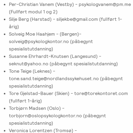
Per-Christian Vanem (Vestby) - psykologvanem@pm.me
(Fullført modul 1 og 2)
Silje Berg (Harstad) - siljekbe@gmail.com (fullført 1-
årig)
Solveig Moe Haahjem - (Bergen)-
solveig@psykologkontor.no (påbegynt
spesialistutdanning)
Susanne Ehrhardt-Knutsen (Langesund) -
seknut@yahoo.no (påbegynt spesialistutdanning)
Tone Teige (Leknes) -
tone.sand.teige@nordlandssykehuset.no (påbegynt
spesialistutdanning)
Tore Gjelstad-Bauer (Skien) - tore@torekontoret.com
(fullført 1-årig)
Torbjørn Madsen (Oslo) -
torbjorn@oslopsykologkontor.no (påbegynt
spesialistutdanning)
Veronica Lorentzen (Tromsø) -