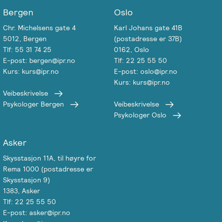
Bergen
Oslo
Chr. Michelsens gate 4
Karl Johans gate 41B
5012, Bergen
(postadresse er 37B)
Tlf: 55 31 74 25
0162, Oslo
E-post: bergen@ipr.no
Tlf: 22 25 55 50
Kurs: kurs@ipr.no
E-post: oslo@ipr.no
Kurs: kurs@ipr.no
Veibeskrivelse
Psykologer Bergen
Veibeskrivelse
Psykologer Oslo
Asker
Skysstasjon 11A, til høyre for
Rema 1000 (postadresse er
Skysstasjon 9)
1383, Asker
Tlf: 22 25 55 50
E-post: asker@ipr.no