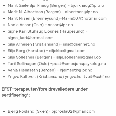
Marit Sæle Bjørkhaug (Bergen) - bjorkhaug@ipr.no
Marit N. Albertsen (Bergen) - albertsen@ipr.no
Marit Nilsen (Brønneysund)-Ma-ni007@hotmail.com
Nadia Ansar (Oslo) - ansar@ipr.no
Signe Kari Stuhaug Ljosnes (Haugesund) -
signe_kari@hotmail.com
Silje Arnesen (Kristiansand)- silje@dsenhet.no
Silje Berg (Harstad) - siljekbe@gmail.com
Silje Sollesnes (Bergen) - silje.sollesnes@gmail.co
Toril Sollihagen (Oslo) -post@emosjonspsykolog.no
Vanja Hjelmseth (Bergen) - hjelmseth@ipr.no
Yngve Kolltveit (Kristiansand) yngve.kolltveit@sshf.no
EFST-terapeuter/foreldreveiledere under
sertifisering
*:
Bjørg Rosland (Skien)- bjorosla02@gmail.com