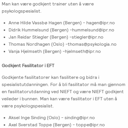
Gruppeterapi
Man kan være godkjent trainer uten å være
Oslo
psykologspesialist.
Trykk
Om oss
Video-
her
Anne Hilde Vassbø Hagen (Bergen) - hagen@ipr.no
og
for
Vår
Didrik Hummelsund (Bergen) -hummelsund@ipr.no
Spisskompetanse
telefonterapi
kursoversikt
historie
Jan Reidar Stiegler (Bergen) -stiegler@ipr.no
og
Thomas Nordhagen (Oslo) -thomas@psykologia.no
påmelding
Emosjonsfokusert
Terapiforberedende
NIEFT
Vanja Hjelmseth (Bergen) -hjelmseth@ipr.no
Ledelse
terapi
kurs
(EFT)
EFT
Godkjent Fasilitator i EFT
Om
IPR
-
Arbeidsrettet
Norsk
Innsikt
Spesialistutdanning
Godkjente fasilitatorer kan fasilitere og bidra i
Sakkyndig
behandling
Institutt
for
spesialistutdanningen. For å bli fasilitator må man gjennom
arbeid
for
Jobb
psykologer
en fasilitatorutdanning ved NIEFT og være NIEFT godkjent
Emosjonsfokusert
ved
og
veileder i bunnen. Man kan være fasilitator i EFT uten å
Forskning
Terapi
IPR
leger
være psykologspesialist.
(NIEFT)
Veiledning
Aksel Inge Sinding (Oslo) - sinding@ipr.no
Videoer
EFT
i
Bli
Axel Sverstad Toppe (Bergen) - toppe@ipr.no
om