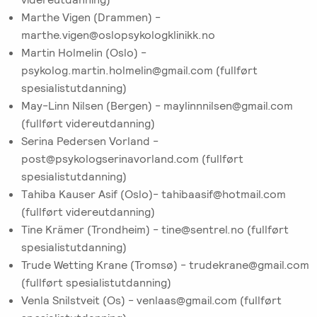
Marthe Vigen (Drammen) -
marthe.vigen@oslopsykologklinikk.no
Martin Holmelin (Oslo) -
psykolog.martin.holmelin@gmail.com (fullført
spesialistutdanning)
May-Linn Nilsen (Bergen) - maylinnnilsen@gmail.com
(fullført videreutdanning)
Serina Pedersen Vorland -
post@psykologserinavorland.com (fullført
spesialistutdanning)
Tahiba Kauser Asif (Oslo)- tahibaasif@hotmail.com
(fullført videreutdanning)
Tine Krämer (Trondheim) - tine@sentrel.no (fullført
spesialistutdanning)
Trude Wetting Krane (Tromsø) - trudekrane@gmail.com
(fullført spesialistutdanning)
Venla Snilstveit (Os) - venlaas@gmail.com (fullført