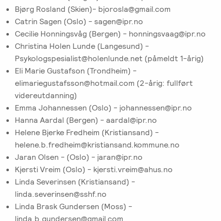
Bjørg Rosland (Skien)- bjorosla@gmail.com
Catrin Sagen (Oslo) - sagen@ipr.no
Cecilie Honningsvåg (Bergen) - honningsvaag@ipr.no
Christina Holen Lunde (Langesund) -
Psykologspesialist@holenlunde.net (påmeldt 1-årig)
Eli Marie Gustafson (Trondheim) -
elimariegustafsson@hotmail.com (2-årig: fullført
videreutdanning)
Emma Johannessen (Oslo) - johannessen@ipr.no
Hanna Aardal (Bergen) - aardal@ipr.no
Helene Bjerke Fredheim (Kristiansand) -
helene.b.fredheim@kristiansand.kommune.no
Jaran Olsen - (Oslo) - jaran@ipr.no
Kjersti Vreim (Oslo) - kjersti.vreim@ahus.no
Linda Severinsen (Kristiansand) -
linda.severinsen@sshf.no
Linda Brask Gundersen (Moss) -
linda.b.gundersen@gmail.com