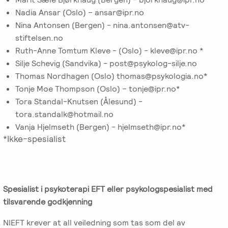
Nadia Ansar (Oslo) – ansar@ipr.no
Salgsbetingelser
Nina Antonsen (Bergen) - nina.antonsen@atv-
stiftelsen.no
Kursbevis
Ruth-Anne Tomtum Kleve - (Oslo) - kleve@ipr.no *
-
Silje Schevig (Sandvika) - post@psykolog-silje.no
Spesialisering
Thomas Nordhagen (Oslo) thomas@psykologia.no*
Tonje Moe Thompson (Oslo) – tonje@ipr.no*
Tora Standal-Knutsen (Ålesund) -
tora.standalk@hotmail.no
Vanja Hjelmseth (Bergen) - hjelmseth@ipr.no*
*Ikke-spesialist
Spesialist i psykoterapi EFT eller psykologspesialist med
tilsvarende godkjenning
NIEFT krever at all veiledning som tas som del av