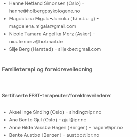
Hanne Netland Simonsen (Oslo) -
hanne@holbergpsykologene.no
Magdalena Migala-Janicka (Tønsberg) -
magdalena.migala@gmail.com
Nicole Tamara Angelika Merz (Asker) -
nicole.merz@hotmail.de
Silje Berg (Harstad) - siljekbe@gmail.com
Familieterapi og foreldreveiledning
Sertifiserte EFST-terapeuter/foreldreveiledere:
Aksel Inge Sinding (Oslo) - sinding@ipr.no
Ane Bente Gjul (Oslo) - gjul@ipr.no
Anne Hilde Vassbø Hagen (Bergen) - hagen@ipr.no
Bente Austbø (Bergen) - austbo@ipr.no