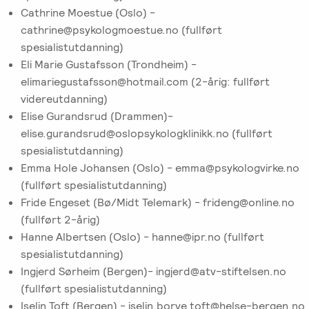
Cathrine Moestue (Oslo) -
cathrine@psykologmoestue.no (fullført
spesialistutdanning)
Eli Marie Gustafsson (Trondheim) -
elimariegustafsson@hotmail.com (2-årig: fullført
videreutdanning)
Elise Gurandsrud (Drammen)-
elise.gurandsrud@oslopsykologklinikk.no (fullført
spesialistutdanning)
Emma Hole Johansen (Oslo) - emma@psykologvirke.no
(fullført spesialistutdanning)
Fride Engeset (Bø/Midt Telemark) - frideng@online.no
(fullført 2-årig)
Hanne Albertsen (Oslo) - hanne@ipr.no (fullført
spesialistutdanning)
Ingjerd Sørheim (Bergen)- ingjerd@atv-stiftelsen.no
(fullført spesialistutdanning)
Iselin Toft (Bergen) - iselin.borve.toft@helse-bergen.no