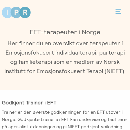
Bestill time
EFT-terapeuter i Norge
Kontakt
Her finner du en oversikt over terapeuter i
Emosjonsfokusert individualterapi, parterapi
og familieterapi som er medlem av Norsk
Terapi
Institutt for Emosjonsfokusert Terapi (NIEFT).
Individualterapi
Priser
Parterapi
Godkjent Trainer i EFT
Asker
Behandlere
Trainer er den øverste godkjenningen for en EFT utøver i
Foreldreveiledning
Norge. Godkjente trainere i EFT kan undervise og fasilitere
Bergen
Kurs
på spesialistutdanningen og gi NIEFT godkjent veiledning.