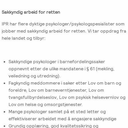
-
EFT
medlem
følelser
Videreutdanning
i
Sakkyndig arbeid for retten
for
Arbeidsrettet
NIEFT
terapeuter
Psyflix
IPR har flere dyktige psykologer/psykologspesialister som
behandling
jobber med sakkyndig arbeid for retten. Vi tar oppdrag fra
EFT-
EFST
Ofte
hele landet og tilbyr:
Adopsjonsrapport
terapeuter
-
stilte
i
Videreutdanning
spørsmål
Norge
for
Sakkyndige psykologer i barnefordelingssaker
terapeuter
oppnevnt etter de ulike mandatene i § 61 (mekling,
veiledning og utredning).
EFT-
Fagkyndig meddommere i saker etter Lov om barn og
C
foreldre, Lov om barneverntjenester, Lov om
-
tvangsfullbyrdelseslov, Lov om psykisk helsevernlov og
Videreutdanning
Lov om helse og omsorgstjenester.
i
Mange psykologer samlet på et sted letter og
parterapi
effektiviserer arbeidet med å engasjere sakkyndige
Grundig opplæring, god kvalitetssikring og