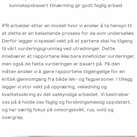
Emosjonsfokusert
kunnskapsbasert tilnærming gir godt faglig arbeid
foreldrekurs
IPR arbeider etter en modell hvor vi ønsker å ta hensyn til
Ofte
at dette er en belastende prosess for de som undersøkes.
stilte
Derfor legger vi spesiell vekt på at partene skal ha tilgang
spørsmål
til vårt vurderingsgrunnlag ved utredninger. Dette
om
innebærer at rapportene ikke bare inneholder vurderinger,
kurs
men også de fakta vurderingen er basert på. På den
og
måten ønsker vi å gjøre rapportene tilgjengelige for en
utdanning
kritisk gjennomgang fra både lek- og fagpersoner. I tillegg
legger vi stor vekt på opplæring, veiledning og
Utleie
kvalitetssikring av det sakkyndige arbeidet. Vi bestreber
kurslokale
oss på å holde oss faglig og forskningsmessig oppdatert,
–
og har særlig fokus på omsorgssvikt, rus, vold og
Sentralt
overgrep.
i
Oslo