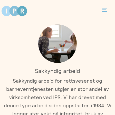
Bestill time
Kontakt
Terapi
Sakkyndig arbeid
Individualterapi
Priser
Sakkyndig arbeid for rettsvesenet og
barneverntjenesten utgjør en stor andel av
Parterapi
Asker
Behandlere
virksomheten ved IPR. Vi har drevet med
Foreldreveiledning
denne type arbeid siden oppstarten i 1984. Vi
Bergen
Kurs
legger stor vekt på integritet, bruk av