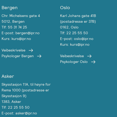
Bergen
Oslo
Chr. Michelsens gate 4
Karl Johans gate 41B
5012, Bergen
(postadresse er 37B)
Tlf: 55 31 74 25
0162, Oslo
E-post: bergen@ipr.no
Tlf: 22 25 55 50
Kurs: kurs@ipr.no
E-post: oslo@ipr.no
Kurs: kurs@ipr.no
Veibeskrivelse
Psykologer Bergen
Veibeskrivelse
Psykologer Oslo
Asker
Skysstasjon 11A, til høyre for
Rema 1000 (postadresse er
Skysstasjon 9)
1383, Asker
Tlf: 22 25 55 50
E-post: asker@ipr.no