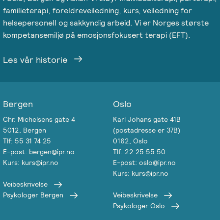
familieterapi, foreldreveiledning, kurs, veiledning for
helsepersonell og sakkyndig arbeid. Vi er Norges største
kompetansemiljø på emosjonsfokusert terapi (EFT).
Les vår historie
Bergen
Oslo
Chr. Michelsens gate 4
Karl Johans gate 41B
5012, Bergen
(postadresse er 37B)
Tlf: 55 31 74 25
0162, Oslo
E-post: bergen@ipr.no
Tlf: 22 25 55 50
Kurs: kurs@ipr.no
E-post: oslo@ipr.no
Kurs: kurs@ipr.no
Veibeskrivelse
Psykologer Bergen
Veibeskrivelse
Psykologer Oslo