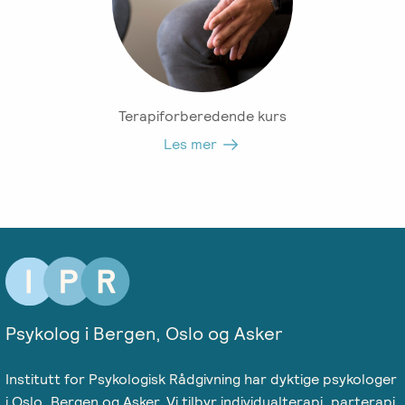
Salgsbetingelser
Kursbevis
-
Terapiforberedende kurs
Spesialisering
Les mer
Psykolog i Bergen, Oslo og Asker
Institutt for Psykologisk Rådgivning har dyktige psykologer
i Oslo, Bergen og Asker. Vi tilbyr individualterapi, parterapi,