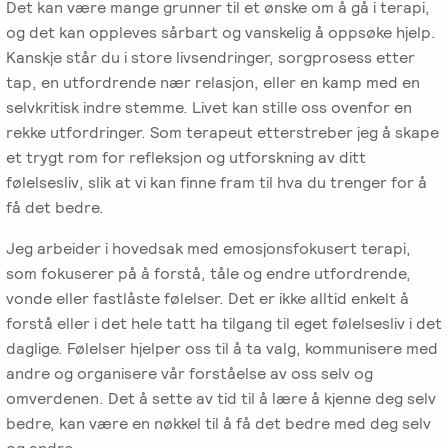
-
EFT
Det kan være mange grunner til et ønske om å gå i terapi,
medlem
følelser
Videreutdanning
og det kan oppleves sårbart og vanskelig å oppsøke hjelp.
i
for
Kanskje står du i store livsendringer, sorgprosess etter
Arbeidsrettet
NIEFT
terapeuter
Psyflix
tap, en utfordrende nær relasjon, eller en kamp med en
behandling
selvkritisk indre stemme. Livet kan stille oss ovenfor en
EFT-
EFST
Ofte
rekke utfordringer. Som terapeut etterstreber jeg å skape
Adopsjonsrapport
terapeuter
-
stilte
et trygt rom for refleksjon og utforskning av ditt
i
Videreutdanning
spørsmål
følelsesliv, slik at vi kan finne fram til hva du trenger for å
Norge
for
få det bedre.
terapeuter
Jeg arbeider i hovedsak med emosjonsfokusert terapi,
som fokuserer på å forstå, tåle og endre utfordrende,
EFT-
vonde eller fastlåste følelser. Det er ikke alltid enkelt å
C
forstå eller i det hele tatt ha tilgang til eget følelsesliv i det
-
daglige. Følelser hjelper oss til å ta valg, kommunisere med
Videreutdanning
andre og organisere vår forståelse av oss selv og
i
omverdenen. Det å sette av tid til å lære å kjenne deg selv
parterapi
bedre, kan være en nøkkel til å få det bedre med deg selv