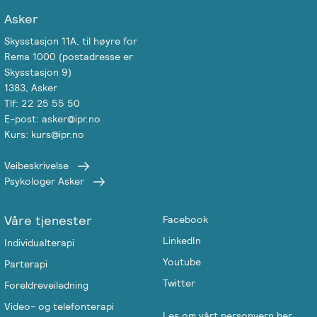
Asker
Skysstasjon 11A, til høyre for
Rema 1000 (postadresse er
Skysstasjon 9)
1383, Asker
Tlf: 22 25 55 50
E-post: asker@ipr.no
Kurs: kurs@ipr.no
Veibeskrivelse
Psykologer Asker
Våre tjenester
Facebook
LinkedIn
Individualterapi
Youtube
Parterapi
Twitter
Foreldreveiledning
Video- og telefonterapi
Les om vårt personvern her