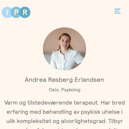
Bestill time
Kontakt
Terapi
Andrea Røsberg Erlandsen
Individualterapi
Priser
Oslo, Psykolog
Parterapi
Varm og tilstedeværende terapeut. Har bred
Asker
Behandlere
erfaring med behandling av psykisk uhelse i
Foreldreveiledning
Bergen
ulik kompleksitet og alvorlighetsgrad. Tilbyr
Kurs