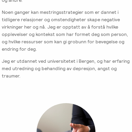
og andre.
Emosjonsfokusert
foreldrekurs
Noen ganger kan mestringsstrategier som er dannet i
tidligere relasjoner og omstendigheter skape negative
virkninger her og nå. Jeg er opptatt av å forstå hvilke
Ofte
opplevelser og kontekst som har formet deg som person,
stilte
og hvilke ressurser som kan gi grobunn for bevegelse og
spørsmål
endring for deg.
om
kurs
Jeg er utdannet ved universitetet i Bergen, og har erfaring
og
med utredning og behandling av depresjon, angst og
utdanning
traumer.
Utleie
kurslokale
–
Sentralt
i
Oslo