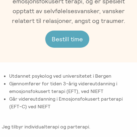
emosjonsfokusert terapi, og er spesielt
Gruppeterapi
Oslo
opptatt av selvfølelsesvansker, vansker
Trykk
Om oss
Video-
her
relatert til relasjoner, angst og traumer.
og
for
Vår
Spisskompetanse
telefonterapi
kursoversikt
Bestill time
historie
og
påmelding
Emosjonsfokusert
Terapiforberedende
NIEFT
Ledelse
terapi
kurs
(EFT)
EFT
Om
IPR
-
Arbeidsrettet
Utdannet psykolog ved universitetet i Bergen
Norsk
Innsikt
Spesialistutdanning
Sakkyndig
behandling
Gjennomfører for tiden 3-årig videreutdanning i
Institutt
for
arbeid
emosjonsfokusert terapi (EFT), ved NIEFT
for
Jobb
psykologer
Går videreutdanning i Emosjonsfokusert parterapi
Emosjonsfokusert
ved
og
(EFT-C) ved NIEFT
Forskning
Terapi
IPR
leger
(NIEFT)
Veiledning
Jeg tilbyr individualterapi og parterapi.
Videoer
EFT
i
Bli
om