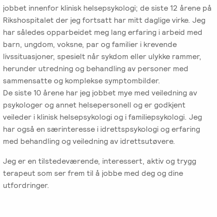
Emosjonsfokusert
jobbet innenfor klinisk helsepsykologi; de siste 12 årene på
foreldrekurs
Rikshospitalet der jeg fortsatt har mitt daglige virke. Jeg
har således opparbeidet meg lang erfaring i arbeid med
barn, ungdom, voksne, par og familier i krevende
Ofte
livssituasjoner, spesielt når sykdom eller ulykke rammer,
stilte
herunder utredning og behandling av personer med
spørsmål
sammensatte og komplekse symptombilder.
om
De siste 10 årene har jeg jobbet mye med veiledning av
kurs
psykologer og annet helsepersonell og er godkjent
og
veileder i klinisk helsepsykologi og i familiepsykologi. Jeg
utdanning
har også en særinteresse i idrettspsykologi og erfaring
med behandling og veiledning av idrettsutøvere.
Utleie
kurslokale
Jeg er en tilstedeværende, interessert, aktiv og trygg
–
terapeut som ser frem til å jobbe med deg og dine
Sentralt
utfordringer.
i
Oslo