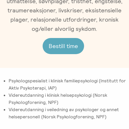
utmattelse, søvnplager, tristhet, engstelse,
Gruppeterapi
Oslo
traumereaksjoner, livskriser, eksistensielle
Trykk
Om oss
Video-
her
plager, relasjonelle utfordringer, kronisk
og
for
og/eller alvorlig sykdom.
Vår
Spisskompetanse
telefonterapi
kursoversikt
historie
og
Bestill time
påmelding
Emosjonsfokusert
Terapiforberedende
NIEFT
Ledelse
terapi
kurs
(EFT)
EFT
Om
IPR
-
Arbeidsrettet
Norsk
Innsikt
Spesialistutdanning
Sakkyndig
behandling
Psykologspesialist i klinisk familiepsykologi (Institutt for
Institutt
for
arbeid
Aktiv Psykoterapi, IAP)
for
Jobb
psykologer
Videreutdanning i klinisk helsepsykologi (Norsk
Emosjonsfokusert
ved
og
Forskning
Psykologforening, NPF)
Terapi
IPR
leger
Videreutdanning i veiledning av psykologer og annet
(NIEFT)
Veiledning
helsepersonell (Norsk Psykologforening, NPF)
Videoer
EFT
i
Bli
om