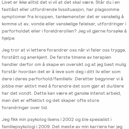
-
EFT
Livet er ikke alltid det vi vil at det skal være. Står du i en
medlem
følelser
Videreutdanning
fastlåst eller utfordrende livssituasjon, har plagsomme
i
for
symptomer fra kroppen, tankemønster det er vanskelig å
Arbeidsrettet
NIEFT
terapeuter
Psyflix
komme ut av, vonde eller vanskelige følelser, utfordringer i
behandling
parforholdet eller i foreldrerollen? Jeg vil gjerne forsøke å
EFT-
EFST
Ofte
hjelpe.
Adopsjonsrapport
terapeuter
-
stilte
i
Jeg tror at vi lettere forandrer oss når vi føler oss trygge,
Videreutdanning
spørsmål
Norge
forstått og anerkjent. De første timene av terapien
for
handler derfor om å skape en oversikt og at jeg best mulig
terapeuter
forstår hvordan det er å leve som deg i ditt liv eller som
dere i deres parforhold/familieliv. Deretter begynner vi å
EFT-
jobbe mer aktivt med å forandre det som gjør at du/dere
C
har det vondt. Dette kan være et ganske intenst arbeid,
-
men det er effektivt og det skaper ofte store
Videreutdanning
forandringer over tid.
i
parterapi
Jeg fikk min psykolog lisens i 2002 og ble spesialist i
familiepsykologi i 2009. Det meste av min karriere har jeg