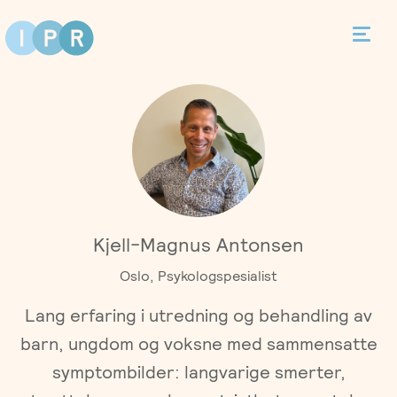
Bestill time
Kontakt
Terapi
Kjell-Magnus Antonsen
Individualterapi
Priser
Oslo, Psykologspesialist
Parterapi
Lang erfaring i utredning og behandling av
Asker
Behandlere
barn, ungdom og voksne med sammensatte
Foreldreveiledning
Bergen
symptombilder: langvarige smerter,
Kurs