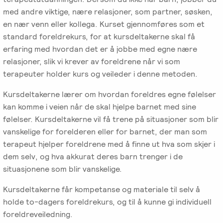
-
EFT
medlem
følelser
med andre viktige, nære relasjoner, som partner, søsken,
Videreutdanning
i
en nær venn eller kollega. Kurset gjennomføres som et
for
Arbeidsrettet
NIEFT
standard foreldrekurs, for at kursdeltakerne skal få
terapeuter
Psyflix
behandling
erfaring med hvordan det er å jobbe med egne nære
EFT-
relasjoner, slik vi krever av foreldrene når vi som
EFST
Ofte
Adopsjonsrapport
terapeuter
terapeuter holder kurs og veileder i denne metoden.
-
stilte
i
Videreutdanning
spørsmål
Kursdeltakerne lærer om hvordan foreldres egne følelser
Norge
for
kan komme i veien når de skal hjelpe barnet med sine
terapeuter
følelser. Kursdeltakerne vil få trene på situasjoner som blir
vanskelige for forelderen eller for barnet, der man som
EFT-
terapeut hjelper foreldrene med å finne ut hva som skjer i
C
dem selv, og hva akkurat deres barn trenger i de
-
situasjonene som blir vanskelige.
Videreutdanning
Kursdeltakerne får kompetanse og materiale til selv å
i
holde to-dagers foreldrekurs, og til å kunne gi individuell
parterapi
foreldreveiledning.