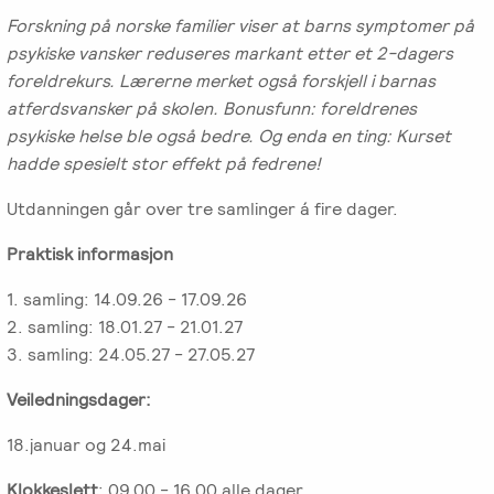
Emosjonsfokusert
Forskning på norske familier viser at barns symptomer på
foreldrekurs
psykiske vansker reduseres markant etter et 2-dagers
foreldrekurs. Lærerne merket også forskjell i barnas
Ofte
atferdsvansker på skolen. Bonusfunn: foreldrenes
stilte
psykiske helse ble også bedre. Og enda en ting: Kurset
spørsmål
hadde spesielt stor effekt på fedrene!
om
Utdanningen går over tre samlinger á fire dager.
kurs
og
Praktisk informasjon
utdanning
1. samling: 14.09.26 - 17.09.26
2. samling: 18.01.27 - 21.01.27
Utleie
3. samling: 24.05.27 - 27.05.27
kurslokale
–
Veiledningsdager:
Sentralt
i
18.januar og 24.mai
Oslo
Klokkeslett
: 09.00 - 16.00 alle dager