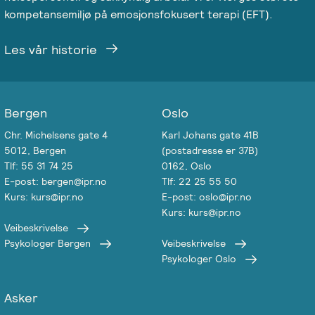
kompetansemiljø på emosjonsfokusert terapi (EFT).
Les vår historie
Bergen
Oslo
Chr. Michelsens gate 4
Karl Johans gate 41B
5012, Bergen
(postadresse er 37B)
Tlf: 55 31 74 25
0162, Oslo
E-post: bergen@ipr.no
Tlf: 22 25 55 50
Kurs: kurs@ipr.no
E-post: oslo@ipr.no
Kurs: kurs@ipr.no
Veibeskrivelse
Psykologer Bergen
Veibeskrivelse
Psykologer Oslo
Asker