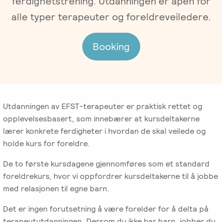
ferdighetstrening. Utdanningen er åpen for
Gruppeterapi
Oslo
alle typer terapeuter og foreldreveiledere.
Trykk
Om oss
Video-
her
og
for
Booking
Vår
Spisskompetanse
telefonterapi
kursoversikt
historie
og
påmelding
Emosjonsfokusert
Terapiforberedende
NIEFT
Ledelse
terapi
kurs
Utdanningen av EFST-terapeuter er praktisk rettet og
(EFT)
EFT
Om
IPR
opplevelsesbasert, som innebærer at kursdeltakerne
-
Arbeidsrettet
Norsk
Innsikt
lærer konkrete ferdigheter i hvordan de skal veilede og
Spesialistutdanning
Sakkyndig
behandling
Institutt
holde kurs for foreldre.
for
arbeid
for
Jobb
psykologer
De to første kursdagene gjennomføres som et standard
Emosjonsfokusert
ved
og
Forskning
foreldrekurs, hvor vi oppfordrer kursdeltakerne til å jobbe
Terapi
IPR
leger
med relasjonen til egne barn.
(NIEFT)
Veiledning
Videoer
Det er ingen forutsetning å være forelder for å delta på
EFT
i
Bli
om
terapeututdanningen. Dersom du ikke har barn, jobber du