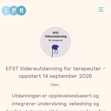
Bestill time
Kontakt
Terapi
EFST Videreutdanning for terapeuter -
Individualterapi
Priser
oppstart 14.september 2026
Oslo ,
Parterapi
Asker
Behandlere
Utdanningen er opplevelsesbasert og
Foreldreveiledning
Bergen
integrerer undervisning, veiledning og
Kurs