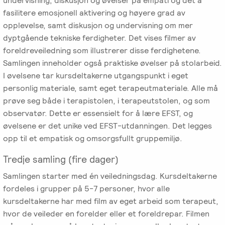
undervisning, diskusjon og øvelser på empati og det å
fasilitere emosjonell aktivering og høyere grad av
opplevelse, samt diskusjon og undervisning om mer
dyptgående tekniske ferdigheter. Det vises filmer av
foreldreveiledning som illustrerer disse ferdighetene.
Samlingen inneholder også praktiske øvelser på stolarbeid.
I øvelsene tar kursdeltakerne utgangspunkt i eget
personlig materiale, samt eget terapeutmateriale. Alle må
prøve seg både i terapistolen, i terapeutstolen, og som
observatør. Dette er essensielt for å lære EFST, og
øvelsene er det unike ved EFST-utdanningen. Det legges
opp til et empatisk og omsorgsfullt gruppemiljø.
Tredje samling (fire dager)
Samlingen starter med én veiledningsdag. Kursdeltakerne
fordeles i grupper på 5-7 personer, hvor alle
kursdeltakerne har med film av eget arbeid som terapeut,
hvor de veileder en forelder eller et foreldrepar. Filmen