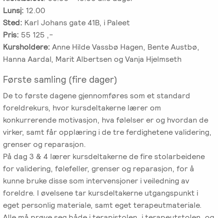
Lunsj:
12.00
Salgsbetingelser
Sted:
Karl Johans gate 41B, i Paleet
Pris:
55 125 ,-
Kursbevis
Kursholdere:
Anne Hilde Vassbø Hagen, Bente Austbø,
-
Hanna Aardal, Marit Albertsen og Vanja Hjelmseth
Spesialisering
Første samling (fire dager)
De to første dagene gjennomføres som et standard
foreldrekurs, hvor kursdeltakerne lærer om
konkurrerende motivasjon, hva følelser er og hvordan de
virker, samt får opplæring i de tre ferdighetene validering,
grenser og reparasjon.
På dag 3 & 4 lærer kursdeltakerne de fire stolarbeidene
for validering, følefeller, grenser og reparasjon, for å
kunne bruke disse som intervensjoner i veiledning av
foreldre. I øvelsene tar kursdeltakerne utgangspunkt i
eget personlig materiale, samt eget terapeutmateriale.
Alle må prøve seg både i terapistolen, i terapeutstolen, og