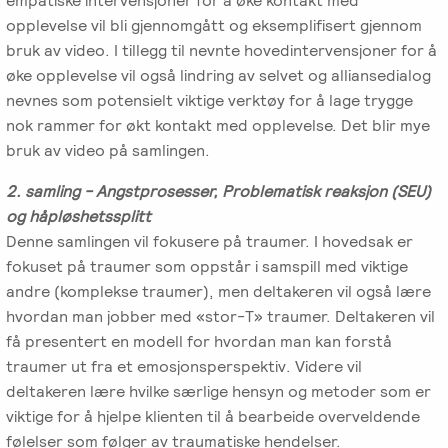
empatiske intervensjoner for å øke kontakt med
opplevelse vil bli gjennomgått og eksemplifisert gjennom
bruk av video. I tillegg til nevnte hovedintervensjoner for å
øke opplevelse vil også lindring av selvet og alliansedialog
nevnes som potensielt viktige verktøy for å lage trygge
nok rammer for økt kontakt med opplevelse. Det blir mye
bruk av video på samlingen.
2. samling - Angstprosesser, Problematisk reaksjon (SEU)
og håpløshetssplitt
Denne samlingen vil fokusere på traumer. I hovedsak er
fokuset på traumer som oppstår i samspill med viktige
andre (komplekse traumer), men deltakeren vil også lære
hvordan man jobber med «stor-T» traumer. Deltakeren vil
få presentert en modell for hvordan man kan forstå
traumer ut fra et emosjonsperspektiv. Videre vil
deltakeren lære hvilke særlige hensyn og metoder som er
viktige for å hjelpe klienten til å bearbeide overveldende
følelser som følger av traumatiske hendelser.