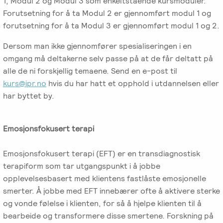
-
1, Modul 2 og Modul 3 som enkeltstående kursmoduler.
EFT
medlem
følelser
Videreutdanning
Forutsetning for å ta Modul 2 er gjennomført modul 1 og
i
for
forutsetning for å ta Modul 3 er gjennomført modul 1 og 2.
Arbeidsrettet
NIEFT
terapeuter
Psyflix
behandling
Dersom man ikke gjennomfører spesialiseringen i en
EFT-
omgang må deltakerne selv passe på at de får deltatt på
EFST
Ofte
Adopsjonsrapport
terapeuter
alle de ni forskjellig temaene. Send en e-post til
-
stilte
i
kurs@ipr.no
hvis du har hatt et opphold i utdannelsen eller
Videreutdanning
spørsmål
Norge
har byttet by.
for
terapeuter
Emosjonsfokusert terapi
EFT-
C
Emosjonsfokusert terapi (EFT) er en transdiagnostisk
-
terapiform som tar utgangspunkt i å jobbe
Videreutdanning
opplevelsesbasert med klientens fastlåste emosjonelle
i
smerter. Å jobbe med EFT innebærer ofte å aktivere sterke
parterapi
og vonde følelse i klienten, for så å hjelpe klienten til å
bearbeide og transformere disse smertene. Forskning på