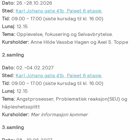
Dato:
26.-28.10.2026
Salgsbetingelser
Sted:
Karl Johans gate 41b, Paleet 6 etasje
Tid:
09.00 – 17.00 (siste kursdag til kl. 16.00)
Kursbevis
Lunsj:
12.15
-
Tema:
Opplevelse, fokusering og Selvavbrytelse.
Spesialisering
Kursholder:
Anne Hilde Vassbø Hagen og Axel S. Toppe
2.samling
Dato:
02.-04.02.2027
Sted:
Karl Johans gate 41b, Paleet 6 etasje
Tid:
09.00 – 17.00 (siste kursdag til kl. 16.00)
Lunsj:
12.15
Tema:
Angstprosesser, Problematisk reaksjon(SEU) og
håpløshetssplitt
Kursholder:
Mer informasjon kommer
3.samling