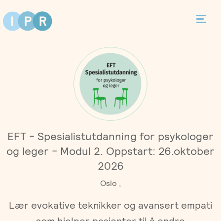
Bestill time
Kontakt
Terapi
EFT - Spesialistutdanning for psykologer
Individualterapi
Priser
og leger - Modul 2. Oppstart: 26.oktober
2026
Parterapi
Asker
Behandlere
Oslo ,
Foreldreveiledning
Lær evokative teknikker og avansert empati
Bergen
Kurs
som hjelper pasienter til å endre