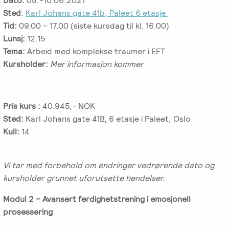
Dato:
08.-10.06.2027
Sted
:
Karl Johans gate 41b, Paleet 6 etasje
Tid:
09.00 – 17.00 (siste kursdag til kl. 16.00)
Lunsj:
12.15
Tema:
Arbeid med komplekse traumer i EFT
Kursholder:
Mer informasjon kommer
Pris kurs :
40.945,- NOK
Sted:
Karl Johans gate 41B, 6 etasje i Paleet, Oslo
Kull:
14
Vi tar med forbehold om endringer vedrørende dato og
kursholder grunnet uforutsette hendelser.
Modul 2 – Avansert ferdighetstrening i emosjonell
prosessering