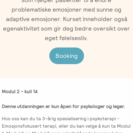
Gruppeterapi
Oslo
problematiske emosjoner med sunne og
Trykk
Om oss
adaptive emosjoner. Kurset inneholder også
Video-
her
og
for
egenaktivitet som gir deg bedre oversikt over
Vår
Spisskompetanse
telefonterapi
kursoversikt
eget følelsesliv.
historie
og
påmelding
Emosjonsfokusert
Terapiforberedende
NIEFT
Ledelse
Booking
terapi
kurs
(EFT)
EFT
Om
IPR
-
Arbeidsrettet
Norsk
Innsikt
Spesialistutdanning
Sakkyndig
behandling
Institutt
for
arbeid
for
Modul 2 - kull 14
Jobb
psykologer
Emosjonsfokusert
ved
og
Forskning
Terapi
Denne utdanningen er kun åpen for psykologer og leger.
IPR
leger
(NIEFT)
Hos oss kan du ta 3-årig spesialisering i psykoterapi -
Veiledning
Videoer
EFT
Emosjonsfokusert terapi, eller du kan velge å kun ta Modul
i
Bli
om