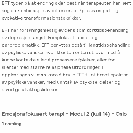
EFT tyder på at endring skjer best når terapeuten har lært
Emosjonsfokusert
seg en kombinasjon av differensiert/presis empati og
foreldrekurs
evokative transformasjonsteknikker.
Ofte
EFT har forskningsmessig evidens som korttidsbehandling
stilte
av depresjon, angst, komplekse traumer og
spørsmål
parproblematikk. EFT benyttes også til langtidsbehandling
om
av psykiske vansker hvor klienten enten strever med å
kurs
kunne kontakte eller å prosessere følelser, eller for
og
klienter med større relasjonelle utfordringer. I
utdanning
opplæringen vil man lære å bruke EFT til et bredt spekter
av psykiske vansker, med unntak av psykoselidelser og
Utleie
alvorlige utviklingslidelser
.
kurslokale
–
Sentralt
Emosjonsfokusert terapi - Modul 2 (kull 14) - Oslo
i
1.samling
Oslo