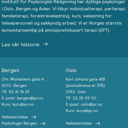
Institutt for Psykologisk Rådgivning har dyktige psykologer
i Oslo, Bergen og Asker. Vi tilbyr individualterapi, parterapi,
familieterapi, foreldreveiledning, kurs, veiledning for
helsepersonell og sakkyndig arbeid. Vi er Norges største
kompetansemiljø på emosjonsfokusert terapi (EFT).
Les vår historie
Bergen
Oslo
Chr. Michelsens gate 4
Karl Johans gate 41B
5012, Bergen
(postadresse er 37B)
Tlf: 55 31 74 25
0162, Oslo
E-post: bergen@ipr.no
Tlf: 22 25 55 50
Kurs: kurs@ipr.no
E-post: oslo@ipr.no
Kurs: kurs@ipr.no
Veibeskrivelse
Psykologer Bergen
Veibeskrivelse