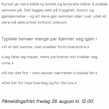
Kurset gir dere både ny innsikt og konkrete måter å snakke
Salgsbetingelser
sammen på. Det legges vekt på trygghet, humor og
gjenkjennelse – og alt dere gjør sammen skjer i par, uten at
Kursbevis
dere må dele privat innhold i plenum.
-
Spesialisering
Typiske temaer mange par kjenner seg igjen i
«Vi vil det samme, men snakker forbi hverandre.»
«Jeg føler jeg maser, mens partneren min trekker seg
unna.»
«Vi har det fint – men savner nærheten vi hadde før.»
«Det blir for mye hverdag og for lite oss.»
Påmeldingsfrist fredag 28. august kl. 12.00.