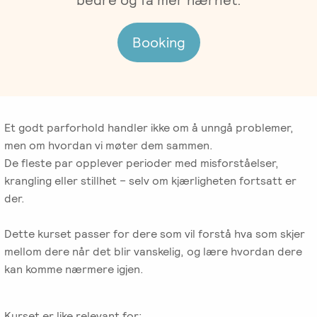
Gruppeterapi
Oslo
Trykk
Om oss
Booking
Video-
her
og
for
Vår
Spisskompetanse
telefonterapi
kursoversikt
historie
og
påmelding
Emosjonsfokusert
Terapiforberedende
NIEFT
Et godt parforhold handler ikke om å unngå problemer,
Ledelse
terapi
kurs
men om hvordan vi møter dem sammen.
(EFT)
EFT
De fleste par opplever perioder med misforståelser,
Om
IPR
-
Arbeidsrettet
krangling eller stillhet – selv om kjærligheten fortsatt er
Norsk
Innsikt
Spesialistutdanning
Sakkyndig
behandling
der.
Institutt
for
arbeid
for
Jobb
psykologer
Dette kurset passer for dere som vil forstå hva som skjer
Emosjonsfokusert
ved
og
Forskning
mellom dere når det blir vanskelig, og lære hvordan dere
Terapi
IPR
leger
kan komme nærmere igjen.
(NIEFT)
Veiledning
Videoer
EFT
i
Bli
om
Kurset er like relevant for: