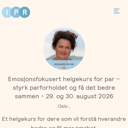
Bestill time
Kontakt
Terapi
Emosjonsfokusert helgekurs for par –
Individualterapi
Priser
styrk parforholdet og få det bedre
sammen - 29. og 30. august 2026
Parterapi
Asker
Behandlere
Oslo ,
Foreldreveiledning
Et helgekurs for dere som vil forstå hverandre
Bergen
Kurs
bedre og få mer nærhet.