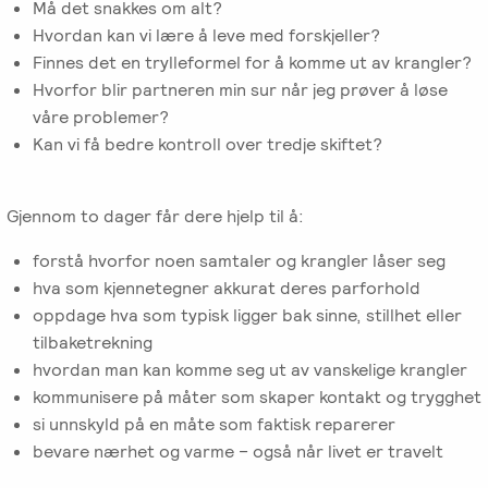
Må det snakkes om alt?
Emosjonsfokusert
Hvordan kan vi lære å leve med forskjeller?
foreldrekurs
Finnes det en trylleformel for å komme ut av krangler?
Hvorfor blir partneren min sur når jeg prøver å løse
Ofte
våre problemer?
stilte
Kan vi få bedre kontroll over tredje skiftet?
spørsmål
om
kurs
Gjennom to dager får dere hjelp til å:
og
forstå hvorfor noen samtaler og krangler låser seg
utdanning
hva som kjennetegner akkurat deres parforhold
oppdage hva som typisk ligger bak sinne, stillhet eller
Utleie
tilbaketrekning
kurslokale
hvordan man kan komme seg ut av vanskelige krangler
–
kommunisere på måter som skaper kontakt og trygghet
Sentralt
si unnskyld på en måte som faktisk reparerer
i
bevare nærhet og varme – også når livet er travelt
Oslo