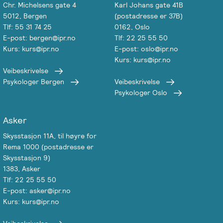
Chr. Michelsens gate 4
Karl Johans gate 41B
5012, Bergen
(postadresse er 37B)
Tlf: 55 31 74 25
0162, Oslo
E-post: bergen@ipr.no
Tlf: 22 25 55 50
Kurs: kurs@ipr.no
E-post: oslo@ipr.no
Kurs: kurs@ipr.no
Veibeskrivelse
Psykologer Bergen
Veibeskrivelse
Psykologer Oslo
Asker
Skysstasjon 11A, til høyre for
Rema 1000 (postadresse er
Skysstasjon 9)
1383, Asker
Tlf: 22 25 55 50
E-post: asker@ipr.no
Kurs: kurs@ipr.no