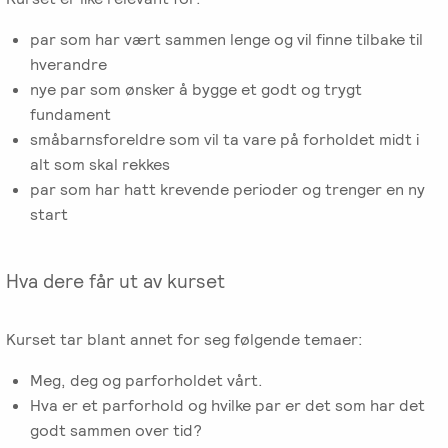
-
EFT
medlem
følelser
Videreutdanning
i
par som har vært sammen lenge og vil finne tilbake til
for
Arbeidsrettet
NIEFT
hverandre
terapeuter
Psyflix
behandling
nye par som ønsker å bygge et godt og trygt
fundament
EFT-
EFST
Ofte
småbarnsforeldre som vil ta vare på forholdet midt i
Adopsjonsrapport
terapeuter
-
stilte
alt som skal rekkes
i
Videreutdanning
spørsmål
par som har hatt krevende perioder og trenger en ny
Norge
for
start
terapeuter
Hva dere får ut av kurset
EFT-
C
-
Kurset tar blant annet for seg følgende temaer:
Videreutdanning
Meg, deg og parforholdet vårt.
i
Hva er et parforhold og hvilke par er det som har det
parterapi
godt sammen over tid?