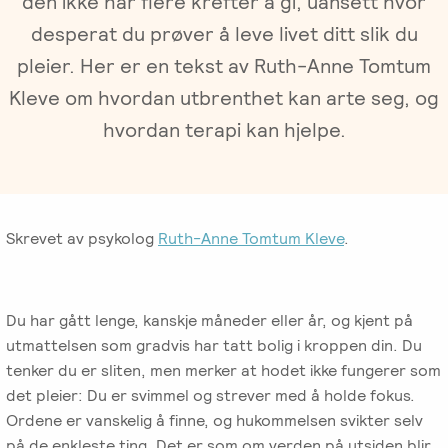
den ikke har flere krefter å gi, uansett hvor
Gruppeterapi
Oslo
desperat du prøver å leve livet ditt slik du
Trykk
Om oss
pleier. Her er en tekst av Ruth-Anne Tomtum
Video-
her
og
for
Kleve om hvordan utbrenthet kan arte seg, og
Vår
Spisskompetanse
telefonterapi
kursoversikt
hvordan terapi kan hjelpe.
historie
og
påmelding
Emosjonsfokusert
Terapiforberedende
NIEFT
Ledelse
terapi
kurs
(EFT)
EFT
Om
IPR
Skrevet av psykolog
Ruth-Anne Tomtum Kleve
.
-
Arbeidsrettet
Norsk
Innsikt
Spesialistutdanning
Sakkyndig
behandling
Institutt
for
arbeid
for
Jobb
psykologer
Du har gått lenge, kanskje måneder eller år, og kjent på
Emosjonsfokusert
ved
og
utmattelsen som gradvis har tatt bolig i kroppen din. Du
Forskning
Terapi
IPR
leger
tenker du er sliten, men merker at hodet ikke fungerer som
(NIEFT)
det pleier: Du er svimmel og strever med å holde fokus.
Veiledning
Videoer
Ordene er vanskelig å finne, og hukommelsen svikter selv
EFT
i
Bli
om
på de enkleste ting. Det er som om verden på utsiden blir