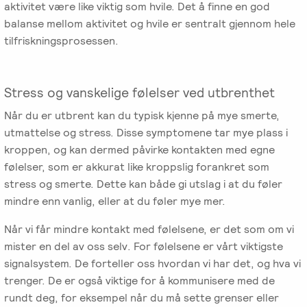
aktivitet være like viktig som hvile. Det å finne en god
Salgsbetingelser
balanse mellom aktivitet og hvile er sentralt gjennom hele
tilfriskningsprosessen.
Kursbevis
-
Spesialisering
Stress og vanskelige følelser ved utbrenthet
Når du er utbrent kan du typisk kjenne på mye smerte,
utmattelse og stress. Disse symptomene tar mye plass i
kroppen, og kan dermed påvirke kontakten med egne
følelser, som er akkurat like kroppslig forankret som
stress og smerte. Dette kan både gi utslag i at du føler
mindre enn vanlig, eller at du føler mye mer.
Når vi får mindre kontakt med følelsene, er det som om vi
mister en del av oss selv. For følelsene er vårt viktigste
signalsystem. De forteller oss hvordan vi har det, og hva vi
trenger. De er også viktige for å kommunisere med de
rundt deg, for eksempel når du må sette grenser eller