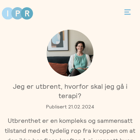
Bestill time
Kontakt
Terapi
Jeg er utbrent, hvorfor skal jeg gå i
Individualterapi
Priser
terapi?
Publisert 21.02.2024
Parterapi
Asker
Behandlere
Utbrenthet er en kompleks og sammensatt
Foreldreveiledning
Bergen
tilstand med et tydelig rop fra kroppen om at
Kurs