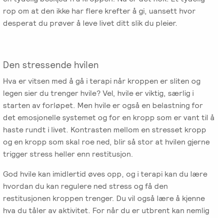
Emosjonsfokusert
rop om at den ikke har flere krefter å gi, uansett hvor
foreldrekurs
desperat du prøver å leve livet ditt slik du pleier.
Ofte
stilte
Den stressende hvilen
spørsmål
Hva er vitsen med å gå i terapi når kroppen er sliten og
om
legen sier du trenger hvile? Vel, hvile er viktig, særlig i
kurs
starten av forløpet. Men hvile er også en belastning for
og
det emosjonelle systemet og for en kropp som er vant til å
utdanning
haste rundt i livet. Kontrasten mellom en stresset kropp
og en kropp som skal roe ned, blir så stor at hvilen gjerne
Utleie
trigger stress heller enn restitusjon.
kurslokale
–
God hvile kan imidlertid øves opp, og i terapi kan du lære
Sentralt
hvordan du kan regulere ned stress og få den
i
restitusjonen kroppen trenger. Du vil også lære å kjenne
Oslo
hva du tåler av aktivitet. For når du er utbrent kan nemlig