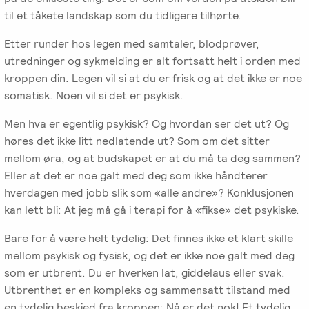
-
EFT
medlem
følelser
til et tåkete landskap som du tidligere tilhørte.
Videreutdanning
i
for
Arbeidsrettet
NIEFT
Etter runder hos legen med samtaler, blodprøver,
terapeuter
Psyflix
behandling
utredninger og sykmelding er alt fortsatt helt i orden med
kroppen din. Legen vil si at du er frisk og at det ikke er noe
EFT-
EFST
Ofte
somatisk. Noen vil si det er psykisk.
Adopsjonsrapport
terapeuter
-
stilte
i
Videreutdanning
Men hva er egentlig psykisk? Og hvordan ser det ut? Og
spørsmål
Norge
for
høres det ikke litt nedlatende ut? Som om det sitter
terapeuter
mellom øra, og at budskapet er at du må ta deg sammen?
Eller at det er noe galt med deg som ikke håndterer
hverdagen med jobb slik som «alle andre»? Konklusjonen
EFT-
kan lett bli: At jeg må gå i terapi for å «fikse» det psykiske.
C
-
Bare for å være helt tydelig: Det finnes ikke et klart skille
Videreutdanning
mellom psykisk og fysisk, og det er ikke noe galt med deg
i
som er utbrent. Du er hverken lat, giddelaus eller svak.
parterapi
Utbrenthet er en kompleks og sammensatt tilstand med
en tydelig beskjed fra kroppen: Nå er det nok! Et tydelig