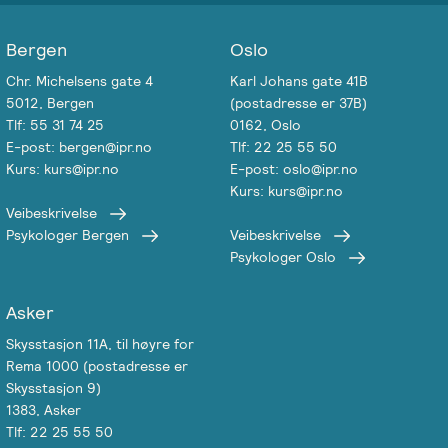
Bergen
Oslo
Chr. Michelsens gate 4
Karl Johans gate 41B
5012, Bergen
(postadresse er 37B)
Tlf: 55 31 74 25
0162, Oslo
E-post: bergen@ipr.no
Tlf: 22 25 55 50
Kurs: kurs@ipr.no
E-post: oslo@ipr.no
Kurs: kurs@ipr.no
Veibeskrivelse
Psykologer Bergen
Veibeskrivelse
Psykologer Oslo
Asker
Skysstasjon 11A, til høyre for
Rema 1000 (postadresse er
Skysstasjon 9)
1383, Asker
Tlf: 22 25 55 50