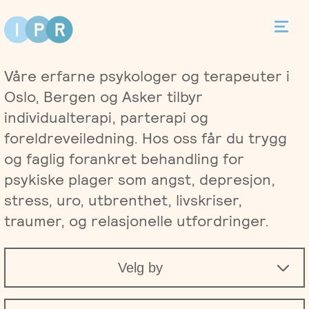
Bestill time
Våre erfarne psykologer og terapeuter i
Kontakt
Oslo, Bergen og Asker tilbyr
individualterapi, parterapi og
foreldreveiledning. Hos oss får du trygg
og faglig forankret behandling for
Terapi
psykiske plager som angst, depresjon,
stress, uro, utbrenthet, livskriser,
Individualterapi
Priser
traumer, og relasjonelle utfordringer.
Parterapi
Asker
Behandlere
Velg by
Foreldreveiledning
Bergen
Kurs