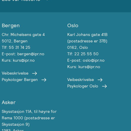
Emosjonsfokusert
foreldrekurs
Bergen
Oslo
Ofte
stilte
Chr. Michelsens gate 4
Karl Johans gate 41B
5012, Bergen
(postadresse er 37B)
spørsmål
Tlf: 55 31 74 25
0162, Oslo
om
E-post: bergen@ipr.no
Tlf: 22 25 55 50
kurs
Kurs: kurs@ipr.no
E-post: oslo@ipr.no
og
Kurs: kurs@ipr.no
utdanning
Veibeskrivelse
Psykologer Bergen
Veibeskrivelse
Psykologer Oslo
Utleie
kurslokale
–
Asker
Sentralt
Skysstasjon 11A, til høyre for
i
Rema 1000 (postadresse er
Oslo
Skysstasjon 9)
1383, Asker