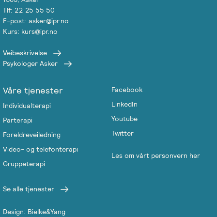
Tlf: 22 25 55 50
Salgsbetingelser
E-post: asker@ipr.no
Kurs: kurs@ipr.no
Kursbevis
-
Veibeskrivelse
Psykologer Asker
Spesialisering
Våre tjenester
Facebook
LinkedIn
Individualterapi
Youtube
Parterapi
Twitter
Foreldreveiledning
Video- og telefonterapi
Les om vårt personvern her
Gruppeterapi
Se alle tjenester
Design: Bielke&Yang