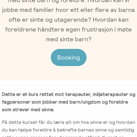
Gruppeterapi
Oslo
jobbe med familier hvor ett eller flere av barna
Trykk
Om oss
ofte er sinte og utagerende? Hvordan kan
Video-
her
og
for
foreldrene håndtere egen frustrasjon i møte
Vår
Spisskompetanse
telefonterapi
kursoversikt
med sinte barn?
historie
og
påmelding
Emosjonsfokusert
Terapiforberedende
NIEFT
Ledelse
Booking
terapi
kurs
(EFT)
EFT
Om
IPR
-
Arbeidsrettet
Norsk
Innsikt
Spesialistutdanning
Sakkyndig
behandling
Institutt
for
arbeid
for
Dette er et kurs rettet mot terapeuter, miljøterapeuter og
Jobb
psykologer
Emosjonsfokusert
fagpersoner som jobber med barn/ungdom og foreldre
ved
og
Forskning
Terapi
som strever med sinne.
IPR
leger
(NIEFT)
På dette kurset får du lære alt om hva sinne er og hvordan
Veiledning
Videoer
EFT
du kan hjelpe foreldre å bekrefte barnas sinne og samtidig
i
Bli
om