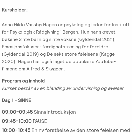
Emosjonsfokusert
Kursholder:
foreldrekurs
Anne Hilde Vassbø Hagen er psykolog og leder for Institutt
Ofte
for Psykologisk Rådgivning i Bergen. Hun har skrevet
stilte
bøkene Sinte barn og sinte voksne (Gyldendal 2021),
spørsmål
Emosjonsfokusert ferdighetstrening for foreldre
om
(Gyldendal 2019) og De seks store følelsene (Kagge
kurs
2020). Hagen har også laget de populære YouTube-
og
filmene om Alfred & Skyggen.
utdanning
Program og innhold
Utleie
Kurset består av en blanding av undervisning og øvelser
kurslokale
Dag 1 - SINNE
–
Sentralt
09:00-09:45
Sinnaintroduksjon
i
09:45-10:00
PAUSE
Oslo
10:00-10:45
En ny forståelse av den store følelsen med