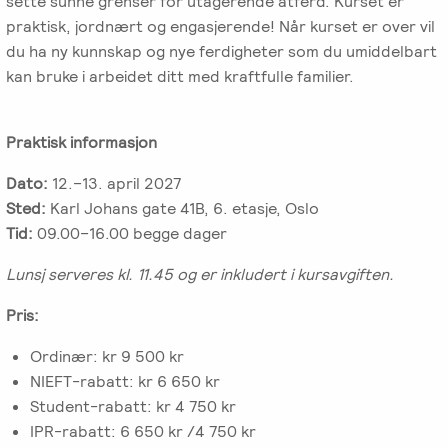
-
sette sunne grenser for utagerende atferd. Kurset er
EFT
medlem
følelser
Videreutdanning
praktisk, jordnært og engasjerende! Når kurset er over vil
i
for
du ha ny kunnskap og nye ferdigheter som du umiddelbart
Arbeidsrettet
NIEFT
terapeuter
kan bruke i arbeidet ditt med kraftfulle familier.
Psyflix
behandling
EFT-
EFST
Ofte
Adopsjonsrapport
terapeuter
Praktisk informasjon
-
stilte
i
Videreutdanning
spørsmål
Dato:
12.–13. april 2027
Norge
for
Sted:
Karl Johans gate 41B, 6. etasje, Oslo
terapeuter
Tid:
09.00–16.00 begge dager
Lunsj serveres kl. 11.45 og er inkludert i kursavgiften.
EFT-
C
Pris:
-
Ordinær: kr 9 500 kr
Videreutdanning
NIEFT-rabatt: kr 6 650 kr
i
Student-rabatt: kr 4 750 kr
parterapi
IPR-rabatt: 6 650 kr /4 750 kr