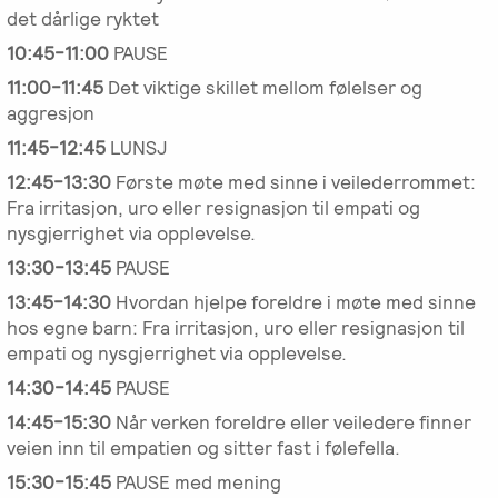
det dårlige ryktet
Salgsbetingelser
10:45-11:00
PAUSE
11:00-11:45
Det viktige skillet mellom følelser og
Kursbevis
aggresjon
-
11:45-12:45
LUNSJ
Spesialisering
12:45-13:30
Første møte med sinne i veilederrommet:
Fra irritasjon, uro eller resignasjon til empati og
nysgjerrighet via opplevelse.
13:30-13:45
PAUSE
13:45-14:30
Hvordan hjelpe foreldre i møte med sinne
hos egne barn: Fra irritasjon, uro eller resignasjon til
empati og nysgjerrighet via opplevelse.
14:30-14:45
PAUSE
14:45-15:30
Når verken foreldre eller veiledere finner
veien inn til empatien og sitter fast i følefella.
15:30-15:45
PAUSE med mening