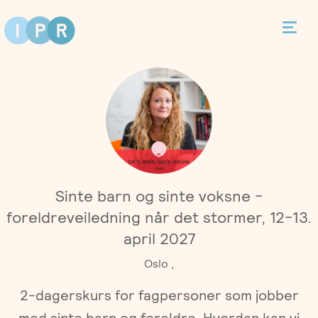
Bestill time
Kontakt
Terapi
Sinte barn og sinte voksne -
Individualterapi
Priser
foreldreveiledning når det stormer, 12-13.
april 2027
Parterapi
Asker
Behandlere
Oslo ,
Foreldreveiledning
2-dagerskurs for fagpersoner som jobber
Bergen
Kurs
med sinte barn og foreldre. Hvordan kan vi