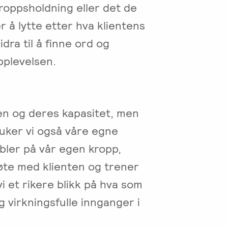
kroppsholdning eller det de
er å lytte etter hva klientens
dra til å finne ord og
plevelsen.
en og deres kapasitet, men
uker vi også våre egne
bler på vår egen kropp,
møte med klienten og trener
vi et rikere blikk på hva som
g virkningsfulle innganger i