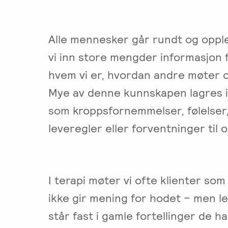
i
parterapi
Emosjonsfokusert
Alle mennesker går rundt og opple
foreldrekurs
vi inn store mengder informasjon 
Ofte
hvem vi er, hvordan andre møter o
stilte
spørsmål
Mye av denne kunnskapen lagres i
om
som kroppsfornemmelser, følelser, 
kurs
leveregler eller forventninger til 
og
utdanning
Utleie
kurslokale
I terapi møter vi ofte klienter som
–
ikke gir mening for hodet – men l
Sentralt
i
står fast i gamle fortellinger de h
Oslo