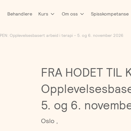
Behandlere
Kurs
Om oss
Spisskompetanse
N: Opplevelsesbasert arbeid i terapi - 5. og 6. november 2026
FRA HODET TIL 
Opplevelsesbaser
5. og 6. novemb
Oslo ,