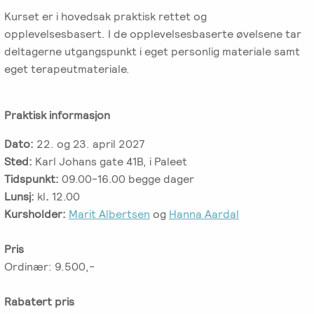
Emosjonsfokusert
Kurset er i hovedsak praktisk rettet og
foreldrekurs
opplevelsesbasert. I de opplevelsesbaserte øvelsene tar
deltagerne utgangspunkt i eget personlig materiale samt
Ofte
eget terapeutmateriale.
stilte
spørsmål
Praktisk informasjon
om
kurs
Dato:
22. og 23. april 2027
og
Sted:
Karl Johans gate 41B, i Paleet
utdanning
Tidspunkt:
09.00-16.00 begge dager
Lunsj:
kl
.
12.00
Utleie
Kursholder:
Marit Albertsen
og
Hanna Aardal
kurslokale
–
Pris
Sentralt
Ordinær: 9.500,-
i
Oslo
Rabatert pris