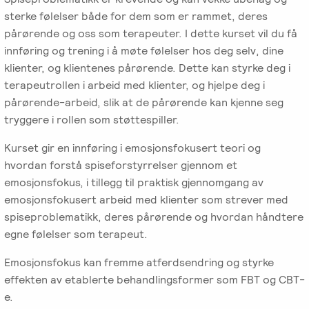
-
EFT
medlem
følelser
sterke følelser både for dem som er rammet, deres
Videreutdanning
i
pårørende og oss som terapeuter. I dette kurset vil du få
for
Arbeidsrettet
NIEFT
innføring og trening i å møte følelser hos deg selv, dine
terapeuter
Psyflix
behandling
klienter, og klientenes pårørende. Dette kan styrke deg i
EFT-
terapeutrollen i arbeid med klienter, og hjelpe deg i
EFST
Ofte
Adopsjonsrapport
terapeuter
pårørende-arbeid, slik at de pårørende kan kjenne seg
-
stilte
i
tryggere i rollen som støttespiller.
Videreutdanning
spørsmål
Norge
for
Kurset gir en innføring i emosjonsfokusert teori og
terapeuter
hvordan forstå spiseforstyrrelser gjennom et
emosjonsfokus, i tillegg til praktisk gjennomgang av
EFT-
emosjonsfokusert arbeid med klienter som strever med
C
spiseproblematikk, deres pårørende og hvordan håndtere
-
egne følelser som terapeut.
Videreutdanning
Emosjonsfokus kan fremme atferdsendring og styrke
i
effekten av etablerte behandlingsformer som FBT og CBT-
parterapi
e.