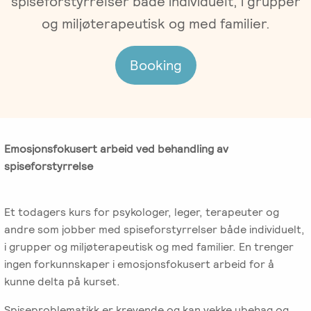
spiseforstyrrelser både individuelt, i grupper
Gruppeterapi
Oslo
og miljøterapeutisk og med familier.
Trykk
Om oss
Video-
her
og
for
Booking
Vår
Spisskompetanse
telefonterapi
kursoversikt
historie
og
påmelding
Emosjonsfokusert
Terapiforberedende
NIEFT
Ledelse
terapi
kurs
Emosjonsfokusert arbeid ved behandling av
(EFT)
EFT
Om
IPR
spiseforstyrrelse
-
Arbeidsrettet
Norsk
Innsikt
Spesialistutdanning
Sakkyndig
behandling
Institutt
for
arbeid
Et todagers kurs for psykologer, leger, terapeuter og
for
Jobb
psykologer
andre som jobber med spiseforstyrrelser både individuelt,
Emosjonsfokusert
ved
og
Forskning
i grupper og miljøterapeutisk og med familier. En trenger
Terapi
IPR
leger
ingen forkunnskaper i emosjonsfokusert arbeid for å
(NIEFT)
Veiledning
kunne delta på kurset.
Videoer
EFT
i
Bli
om
Spiseproblematikk er krevende og kan vekke ubehag og