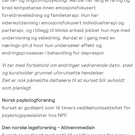
barne- og ungdomspsykologi. Aardal har lang erfaring og
bred kompetanse innen emosjonsfokusert
foreldreveiledning og familieterapi. Hun har
videreutdanning i emosjonsfokusert individualterapi og
parterapi, og i tillegg til klinisk arbeid jobber hun mye med
undervisning og veiledning. Aardal er i gang med en
nærings-ph.d hvor hun undersøker effekt og
endringsprosesser i behandling for depresjon.
Vi tar med forbehold om endringer vedrørende dato, sted
og kursholder grunnet uforutsette hendelser.
Det er nok påmeldte deltakere til at kurset blir avholdt
som planlagt.
Norsk psykologforening
Kurset er godkjent som 14 timers vedlikeholdsaktivitet for
psykologspesialister hos NPF.
Den norske legeforening - Allmennmedisin