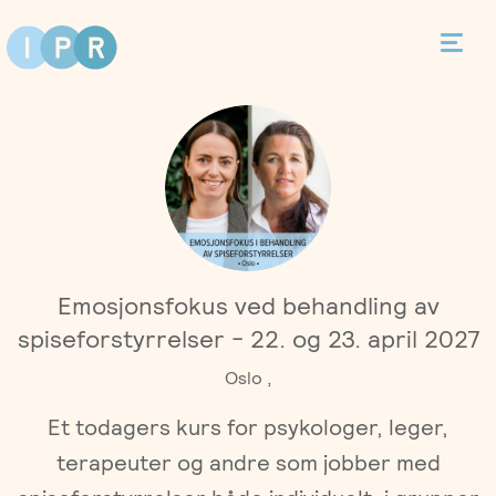
Bestill time
Kontakt
Terapi
Emosjonsfokus ved behandling av
Individualterapi
Priser
spiseforstyrrelser - 22. og 23. april 2027
Oslo ,
Parterapi
Asker
Behandlere
Et todagers kurs for psykologer, leger,
Foreldreveiledning
Bergen
terapeuter og andre som jobber med
Kurs