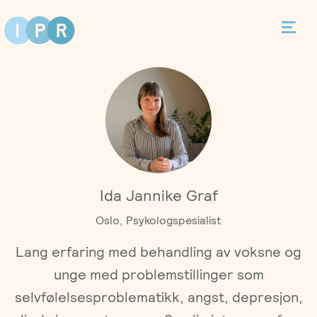
Bestill time
Kontakt
Terapi
Ida Jannike Graf
Individualterapi
Priser
Oslo, Psykologspesialist
Parterapi
Lang erfaring med behandling av voksne og
Asker
Behandlere
unge med problemstillinger som
Foreldreveiledning
Bergen
selvfølelsesproblematikk, angst, depresjon,
Kurs