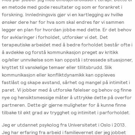
Emosjonsfokusert
en metode med gode resultater og som er forankret i
foreldrekurs
forskning. Innledningsvis gjør vi en kartlegging av hvilke
ønsker dere har for hva som skal endres før vi sammen
Ofte
legger en plan for hvordan jobbe med dette. Er det behov
stilte
for avklaringer i forholdet, utforsker vi det. Det
spørsmål
terapeutiske arbeidet med å bedre forholdet består ofte i
om
å avdekke og forstå kommunikasjon preget av kritikk
kurs
og/eller unnvikelse som kan oppstå i stressede situasjoner,
og
knyttet til vanskelige temaer eller tillitsbrudd. Slik
utdanning
kommunikasjon eller konfliktdynamikk kan oppleves
fastlåst og skape avstand, sårhet og mangel på intimitet i
Utleie
paret. Vi jobber med å utforske følelser og behov og finne
kurslokale
nye og hensiktsmessige måter å uttrykke dette på overfor
–
partneren. Dette gir gjerne muligheter for å kunne finne
Sentralt
tilbake til økt grad av trygghet og intimitet i parforholdet.
i
Jeg er utdannet psykolog fra Universitetet i Oslo i 2013.
Oslo
Jeg har erfaring fra arbeid i familievernet der jeg jobbet