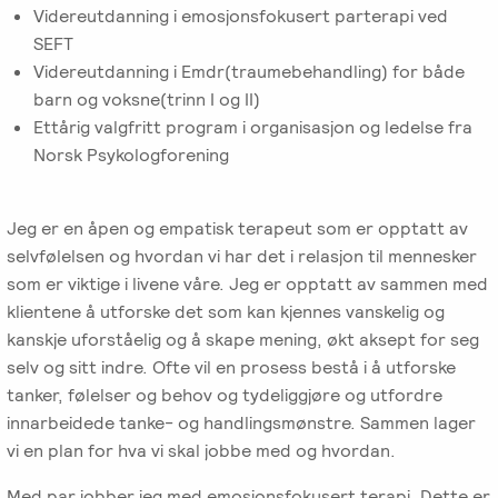
-
EFT
medlem
Videreutdanning i emosjonsfokusert parterapi ved
følelser
Videreutdanning
i
SEFT
for
Arbeidsrettet
NIEFT
Videreutdanning i Emdr(traumebehandling) for både
terapeuter
Psyflix
behandling
barn og voksne(trinn I og II)
Ettårig valgfritt program i organisasjon og ledelse fra
EFT-
EFST
Ofte
Norsk Psykologforening
Adopsjonsrapport
terapeuter
-
stilte
i
Videreutdanning
spørsmål
Norge
for
Jeg er en åpen og empatisk terapeut som er opptatt av
terapeuter
selvfølelsen og hvordan vi har det i relasjon til mennesker
som er viktige i livene våre. Jeg er opptatt av sammen med
klientene å utforske det som kan kjennes vanskelig og
EFT-
kanskje uforståelig og å skape mening, økt aksept for seg
C
selv og sitt indre. Ofte vil en prosess bestå i å utforske
-
tanker, følelser og behov og tydeliggjøre og utfordre
Videreutdanning
innarbeidede tanke- og handlingsmønstre. Sammen lager
i
vi en plan for hva vi skal jobbe med og hvordan.
parterapi
Med par jobber jeg med emosjonsfokusert terapi. Dette er