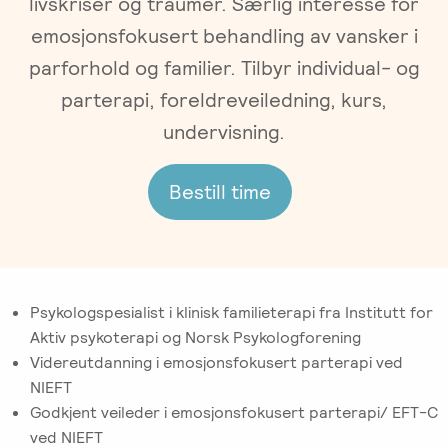
livskriser og traumer. Særlig interesse for
Gruppeterapi
Oslo
emosjonsfokusert behandling av vansker i
Trykk
Om oss
Video-
her
parforhold og familier. Tilbyr individual- og
og
for
parterapi, foreldreveiledning, kurs,
Vår
Spisskompetanse
telefonterapi
kursoversikt
historie
undervisning.
og
påmelding
Emosjonsfokusert
Terapiforberedende
NIEFT
Ledelse
Bestill time
terapi
kurs
(EFT)
EFT
Om
IPR
-
Arbeidsrettet
Norsk
Innsikt
Spesialistutdanning
Sakkyndig
behandling
Institutt
for
arbeid
for
Psykologspesialist i klinisk familieterapi fra Institutt for
Jobb
psykologer
Emosjonsfokusert
Aktiv psykoterapi og Norsk Psykologforening
ved
og
Forskning
Terapi
Videreutdanning i emosjonsfokusert parterapi ved
IPR
leger
(NIEFT)
NIEFT
Veiledning
Godkjent veileder i emosjonsfokusert parterapi/ EFT-C
Videoer
EFT
i
Bli
ved NIEFT
om