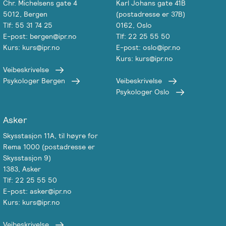
Chr. Michelsens gate 4
Karl Johans gate 41B
5012, Bergen
(postadresse er 37B)
Tlf: 55 31 74 25
0162, Oslo
E-post: bergen@ipr.no
Tlf: 22 25 55 50
Kurs: kurs@ipr.no
E-post: oslo@ipr.no
Kurs: kurs@ipr.no
Veibeskrivelse
Psykologer Bergen
Veibeskrivelse
Psykologer Oslo
Asker
Skysstasjon 11A, til høyre for
Rema 1000 (postadresse er
Skysstasjon 9)
1383, Asker
Tlf: 22 25 55 50
E-post: asker@ipr.no
Kurs: kurs@ipr.no
Veibeskrivelse