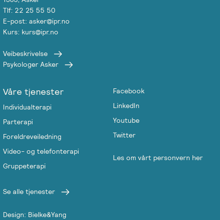
Tlf: 22 25 55 50
Salgsbetingelser
E-post: asker@ipr.no
Kurs: kurs@ipr.no
Kursbevis
-
Veibeskrivelse
Psykologer Asker
Spesialisering
Våre tjenester
Facebook
LinkedIn
Individualterapi
Youtube
Parterapi
Twitter
Foreldreveiledning
Video- og telefonterapi
Les om vårt personvern her
Gruppeterapi
Se alle tjenester
Design: Bielke&Yang