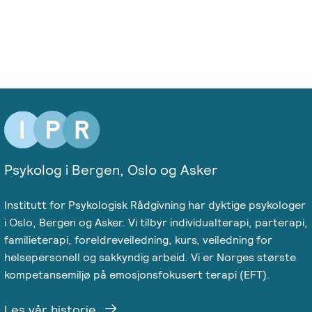
-
EFT
medlem
følelser
Videreutdanning
i
for
Arbeidsrettet
NIEFT
terapeuter
Psyflix
behandling
EFT-
EFST
Ofte
Adopsjonsrapport
terapeuter
-
stilte
i
Videreutdanning
spørsmål
Norge
for
terapeuter
Psykolog i Bergen, Oslo og Asker
EFT-
Institutt for Psykologisk Rådgivning har dyktige psykologer
C
i Oslo, Bergen og Asker. Vi tilbyr individualterapi, parterapi,
-
familieterapi, foreldreveiledning, kurs, veiledning for
Videreutdanning
helsepersonell og sakkyndig arbeid. Vi er Norges største
i
kompetansemiljø på emosjonsfokusert terapi (EFT).
parterapi
Les vår historie