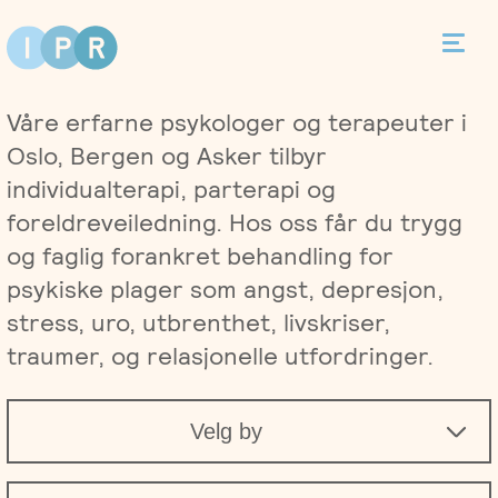
Bestill time
Våre erfarne psykologer og terapeuter i
Kontakt
Oslo, Bergen og Asker tilbyr
individualterapi, parterapi og
foreldreveiledning. Hos oss får du trygg
og faglig forankret behandling for
Terapi
psykiske plager som angst, depresjon,
stress, uro, utbrenthet, livskriser,
Individualterapi
Priser
traumer, og relasjonelle utfordringer.
Parterapi
Asker
Behandlere
Velg by
Foreldreveiledning
Bergen
Kurs