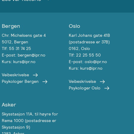
Emosjonsfokusert
foreldrekurs
Bergen
Oslo
Ofte
stilte
Chr. Michelsens gate 4
Karl Johans gate 41B
5012, Bergen
(postadresse er 37B)
spørsmål
Tlf: 55 31 74 25
0162, Oslo
om
E-post: bergen@ipr.no
Tlf: 22 25 55 50
kurs
Kurs: kurs@ipr.no
E-post: oslo@ipr.no
og
Kurs: kurs@ipr.no
utdanning
Veibeskrivelse
Psykologer Bergen
Veibeskrivelse
Psykologer Oslo
Utleie
kurslokale
–
Asker
Sentralt
Skysstasjon 11A, til høyre for
i
Rema 1000 (postadresse er
Oslo
Skysstasjon 9)
1383, Asker