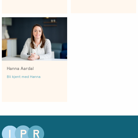
Salgsbetingelser
Kursbevis
-
Spesialisering
Hanna Aardal
Bli kjent med Hanna