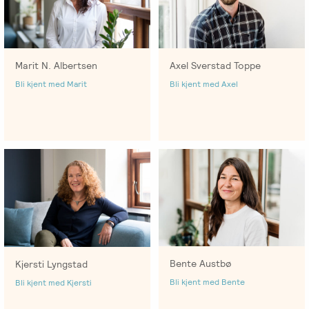
Emosjonsfokusert
foreldrekurs
Ofte
Marit N. Albertsen
Axel Sverstad Toppe
stilte
Bli kjent med Marit
Bli kjent med Axel
spørsmål
om
kurs
og
utdanning
Utleie
kurslokale
–
Sentralt
Bente Austbø
Kjersti Lyngstad
i
Bli kjent med Bente
Bli kjent med Kjersti
Oslo