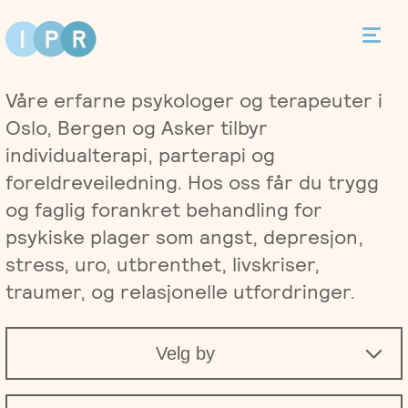
Bestill time
Våre erfarne psykologer og terapeuter i
Kontakt
Oslo, Bergen og Asker tilbyr
individualterapi, parterapi og
foreldreveiledning. Hos oss får du trygg
og faglig forankret behandling for
Terapi
psykiske plager som angst, depresjon,
stress, uro, utbrenthet, livskriser,
Individualterapi
Priser
traumer, og relasjonelle utfordringer.
Parterapi
Asker
Behandlere
Velg by
Foreldreveiledning
Bergen
Kurs