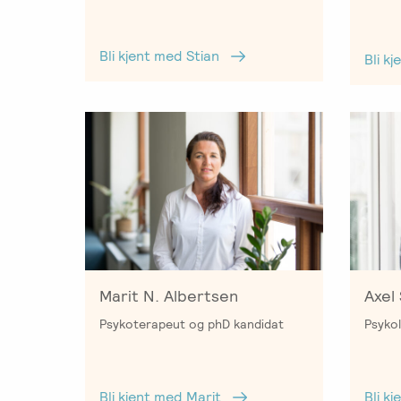
Bli kjent med Stian
Bli k
Marit N. Albertsen
Axel
Psykoterapeut og phD kandidat
Psykol
Bli kjent med Marit
Bli k