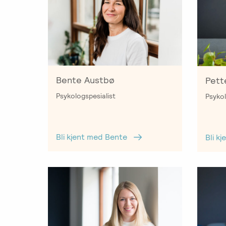
i
parterapi
Emosjonsfokusert
foreldrekurs
Ofte
stilte
Bente Austbø
Pett
spørsmål
Psykologspesialist
Psykol
om
kurs
og
Bli kjent med Bente
Bli k
utdanning
Utleie
kurslokale
–
Sentralt
i
Oslo