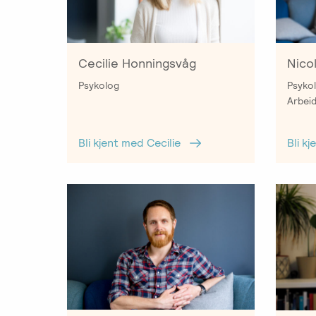
Salgsbetingelser
Kursbevis
-
Cecilie Honningsvåg
Nico
Spesialisering
Psykolog
Psykol
Arbeid
Bli kjent med Cecilie
Bli k