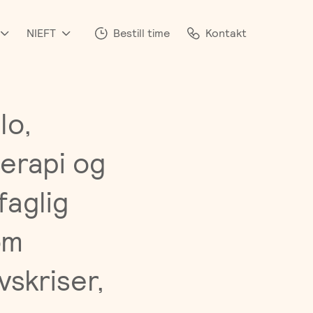
NIEFT
Bestill time
Kontakt
lo,
terapi og
faglig
om
vskriser,