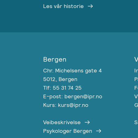
Les vår historie
Bergen
V
Chr. Michelsens gate 4
I
5012, Bergen
P
Tlf: 55 31 74 25
F
E-post: bergen@ipr.no
V
Kurs: kurs@ipr.no
G
Veibeskrivelse
S
Psykologer Bergen