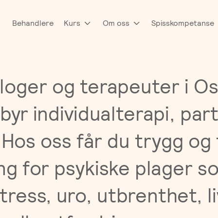
Behandlere
Kurs
Om oss
Spisskompetanse
loger og terapeuter i Os
byr individualterapi, par
 Hos oss får du trygg og 
ng for psykiske plager s
ress, uro, utbrenthet, li