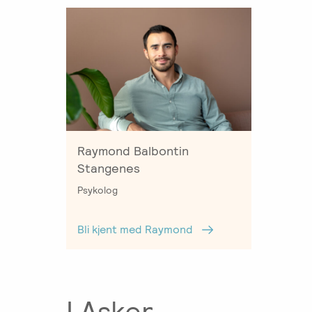
Salgsbetingelser
Kursbevis
-
Spesialisering
Raymond Balbontin
Stangenes
Psykolog
Bli kjent med Raymond
I Asker