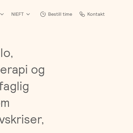
NIEFT
Bestill time
Kontakt
lo,
terapi og
faglig
om
vskriser,