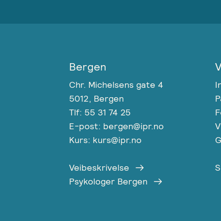
Bergen
V
Chr. Michelsens gate 4
I
5012, Bergen
P
Tlf: 55 31 74 25
F
E-post: bergen@ipr.no
V
Kurs: kurs@ipr.no
G
Veibeskrivelse
S
Psykologer Bergen