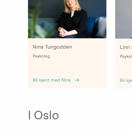
i
parterapi
Emosjonsfokusert
foreldrekurs
Ofte
stilte
Nina Tungodden
Linn
spørsmål
Psykolog
Psykol
om
kurs
og
Bli kjent med Nina
Bli k
utdanning
Utleie
kurslokale
–
I Oslo
Sentralt
i
Oslo