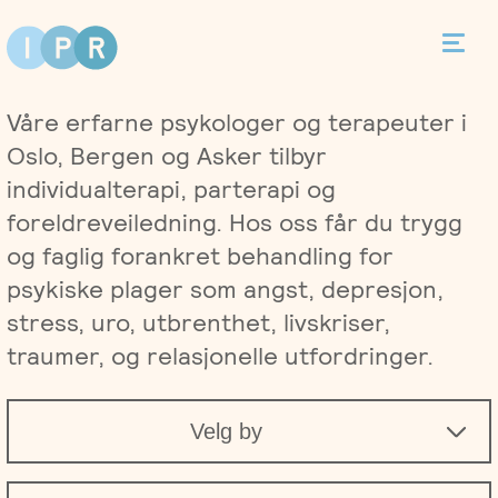
Bestill time
Våre erfarne psykologer og terapeuter i
Kontakt
Oslo, Bergen og Asker tilbyr
individualterapi, parterapi og
foreldreveiledning. Hos oss får du trygg
og faglig forankret behandling for
Terapi
psykiske plager som angst, depresjon,
stress, uro, utbrenthet, livskriser,
Individualterapi
Priser
traumer, og relasjonelle utfordringer.
Parterapi
Asker
Behandlere
Velg by
Foreldreveiledning
Bergen
Kurs