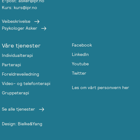
E-post: asker@ipr.no
Kurs: kurs@ipr.no
Veibeskrivelse
Psykologer Asker
Våre tjenester
Facebook
LinkedIn
Individualterapi
Youtube
Parterapi
Twitter
Foreldreveiledning
Video- og telefonterapi
Les om vårt personvern her
Gruppeterapi
Se alle tjenester
Design: Bielke&Yang