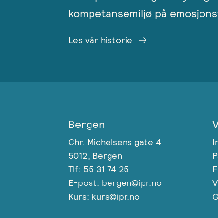
kompetansemiljø på emosjonsf
Les vår historie
Bergen
V
Chr. Michelsens gate 4
I
5012, Bergen
P
Tlf: 55 31 74 25
F
E-post: bergen@ipr.no
V
Kurs: kurs@ipr.no
G