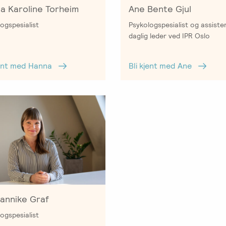
a Karoline Torheim
Ane Bente Gjul
ogspesialist
Psykologspesialist og assist
daglig leder ved IPR Oslo
jent med Hanna
Bli kjent med Ane
Jannike Graf
ogspesialist