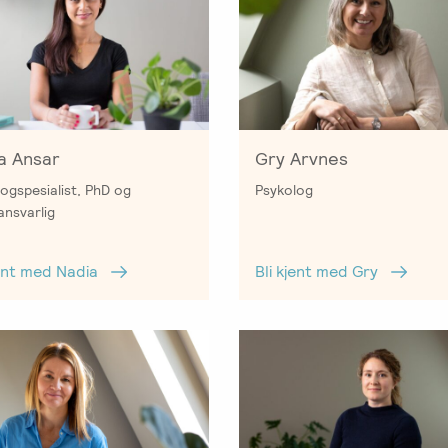
a Ansar
Gry Arvnes
ogspesialist, PhD og
Psykolog
ansvarlig
jent med Nadia
Bli kjent med Gry