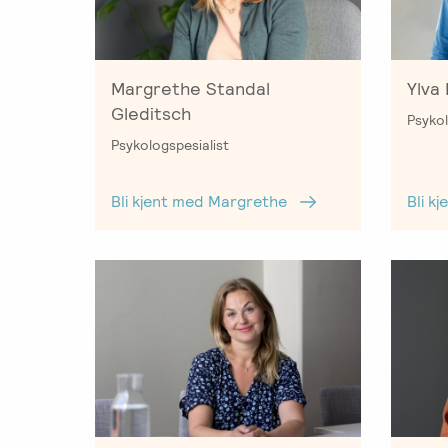
Salgsbetingelser
Kursbevis
-
Margrethe Standal
Ylva
Spesialisering
Gleditsch
Psykol
Psykologspesialist
Bli kjent med Margrethe
Bli k