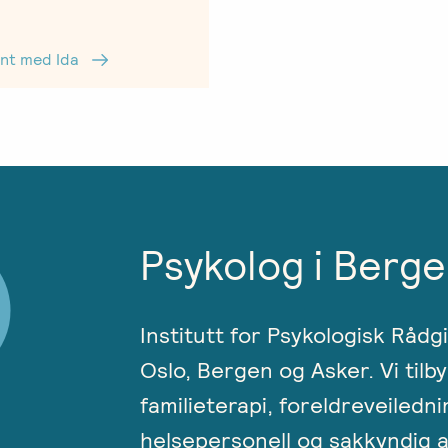
jent med Ida
Psykolog i Berge
Institutt for Psykologisk Rådg
Oslo, Bergen og Asker. Vi tilby
familieterapi, foreldreveiledni
helsepersonell og sakkyndig a