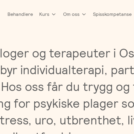
Behandlere
Kurs
Om oss
Spisskompetanse
loger og terapeuter i Os
byr individualterapi, par
 Hos oss får du trygg og 
ng for psykiske plager s
ress, uro, utbrenthet, li