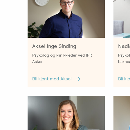
i
parterapi
Emosjonsfokusert
foreldrekurs
Ofte
stilte
Aksel Inge Sinding
Nadi
spørsmål
Psykolog og klinikkleder ved IPR
Psykol
om
Asker
barne
kurs
og
Bli kjent med Aksel
Bli k
utdanning
Utleie
kurslokale
–
Sentralt
i
Oslo