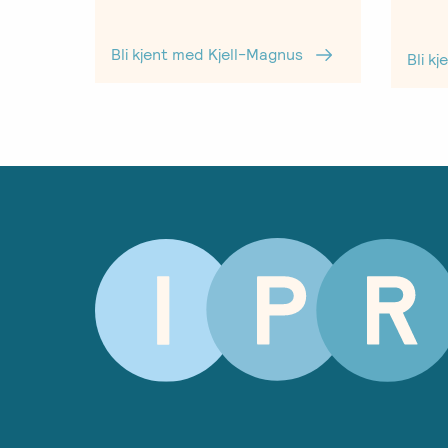
Bli kjent med Kjell-Magnus
Bli k