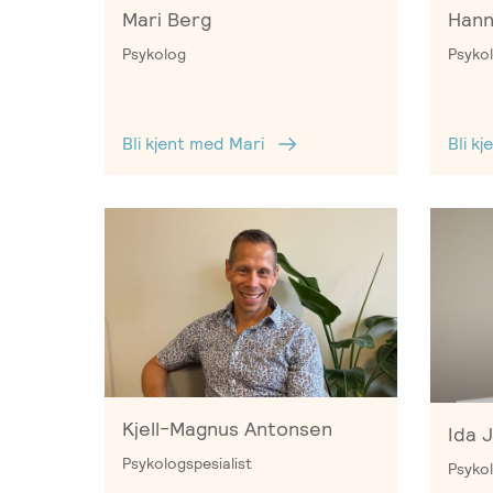
Mari Berg
Hann
Psykolog
Psykol
Bli kjent med Mari
Bli k
Kjell-Magnus Antonsen
Ida 
Psykologspesialist
Psykol