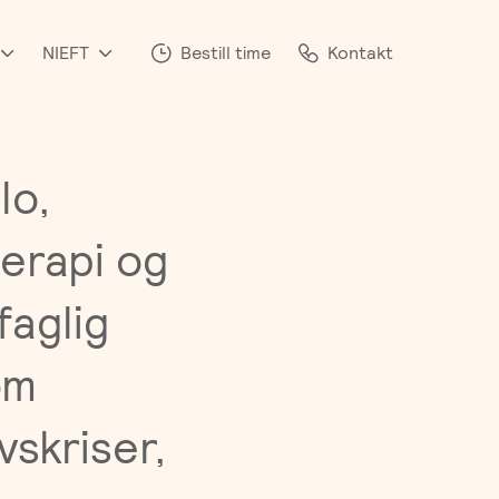
NIEFT
Bestill time
Kontakt
lo,
terapi og
faglig
om
vskriser,