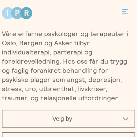
Bestill time
Våre erfarne psykologer og terapeuter i
Kontakt
Oslo, Bergen og Asker tilbyr
individualterapi, parterapi og
foreldreveiledning. Hos oss får du trygg
og faglig forankret behandling for
Terapi
psykiske plager som angst, depresjon,
stress, uro, utbrenthet, livskriser,
Individualterapi
Priser
traumer, og relasjonelle utfordringer.
Parterapi
Asker
Behandlere
Velg by
Foreldreveiledning
Bergen
Kurs