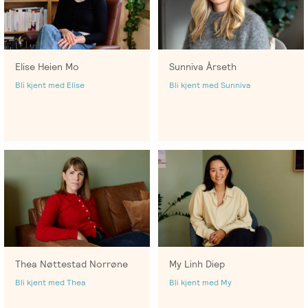
Emosjonsfokusert
foreldrekurs
Ofte
Elise Heien Mo
Sunniva Årseth
stilte
Bli kjent med Elise
Bli kjent med Sunniva
spørsmål
om
kurs
og
utdanning
Utleie
kurslokale
–
Sentralt
Thea Nøttestad Norrøne
My Linh Diep
i
Bli kjent med Thea
Bli kjent med My
Oslo