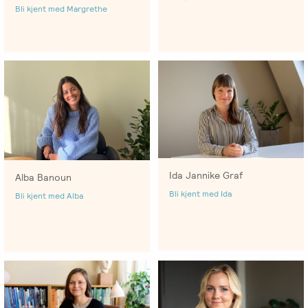
-
EFT
medlem
Bli kjent med Margrethe
følelser
Videreutdanning
i
for
Arbeidsrettet
NIEFT
terapeuter
Psyflix
behandling
EFT-
EFST
Ofte
Adopsjonsrapport
terapeuter
-
stilte
i
Videreutdanning
spørsmål
Norge
for
terapeuter
Ida Jannike Graf
Alba Banoun
EFT-
Bli kjent med Ida
Bli kjent med Alba
C
-
Videreutdanning
i
parterapi