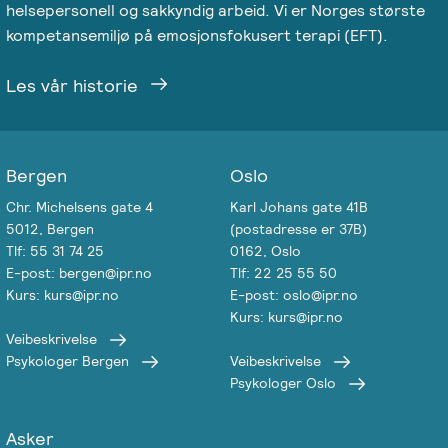
helsepersonell og sakkyndig arbeid. Vi er Norges største
kompetansemiljø på emosjonsfokusert terapi (EFT).
Les vår historie
Bergen
Oslo
Chr. Michelsens gate 4
Karl Johans gate 41B
5012, Bergen
(postadresse er 37B)
Tlf: 55 31 74 25
0162, Oslo
E-post: bergen@ipr.no
Tlf: 22 25 55 50
Kurs: kurs@ipr.no
E-post: oslo@ipr.no
Kurs: kurs@ipr.no
Veibeskrivelse
Psykologer Bergen
Veibeskrivelse
Psykologer Oslo
Asker