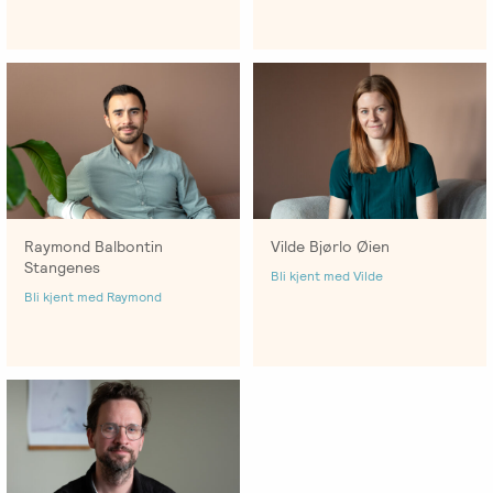
Salgsbetingelser
Kursbevis
-
Spesialisering
Raymond Balbontin
Vilde Bjørlo Øien
Stangenes
Bli kjent med Vilde
Bli kjent med Raymond