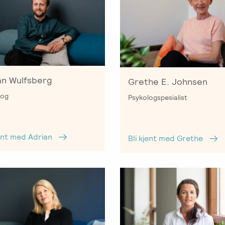
an Wulfsberg
Grethe E. Johnsen
log
Psykologspesialist
jent med Adrian
Bli kjent med Grethe