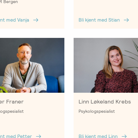
PR Bergen
jent med Vanja
Bli kjent med Stian
Linn Løkeland Krebs
er Franer
Psykologspesialist
ogspesialist
Bli kjent med Linn
jent med Petter