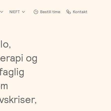
NIEFT
Bestill time
Kontakt
lo,
terapi og
faglig
om
vskriser,