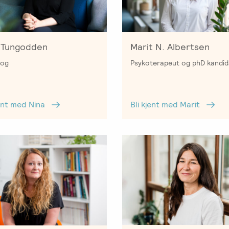
 Tungodden
Marit N. Albertsen
log
Psykoterapeut og phD kandid
jent med Nina
Bli kjent med Marit