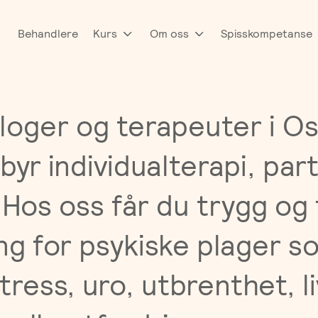
Behandlere
Kurs
Om oss
Spisskompetanse
loger og terapeuter i Os
byr individualterapi, par
 Hos oss får du trygg og 
ng for psykiske plager s
ress, uro, utbrenthet, li