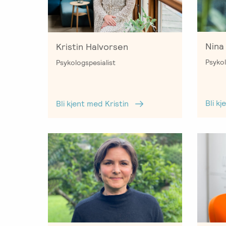
Salgsbetingelser
Kursbevis
-
Nina
Kristin Halvorsen
Spesialisering
Psyko
Psykologspesialist
Bli k
Bli kjent med Kristin