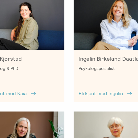
 Kjørstad
Ingelin Birkeland Daatl
log & PhD
Psykologspesialist
jent med Kaia
Bli kjent med Ingelin