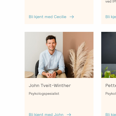
ved I
Bli k
Bli kjent med Cecilie
John Tveit-Winther
Pett
Psykologspesialist
Psykol
Bli kjent med John
Bli k