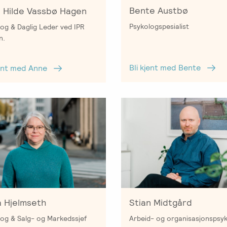
Bente Austbø
 Hilde Vassbø Hagen
Psykologspesialist
og & Daglig Leder ved IPR
n.
Bli kjent med Bente
jent med Anne
a Hjelmseth
Stian Midtgård
log & Salg- og Markedssjef
Arbeid- og organisasjonspsy