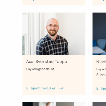
Axel Sverstad Toppe
Nico
Psykologspesialist
Psykol
Arbeid
Bli kjent med Axel
Bli k