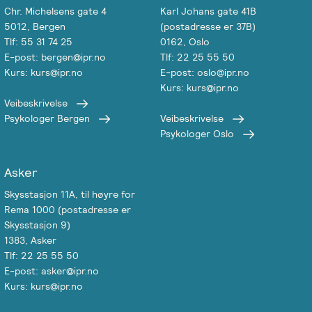
Chr. Michelsens gate 4
Karl Johans gate 41B
5012, Bergen
(postadresse er 37B)
Tlf: 55 31 74 25
0162, Oslo
E-post: bergen@ipr.no
Tlf: 22 25 55 50
Kurs: kurs@ipr.no
E-post: oslo@ipr.no
Kurs: kurs@ipr.no
Veibeskrivelse
Psykologer Bergen
Veibeskrivelse
Psykologer Oslo
Asker
Skysstasjon 11A, til høyre for
Rema 1000 (postadresse er
Skysstasjon 9)
1383, Asker
Tlf: 22 25 55 50
E-post: asker@ipr.no
Kurs: kurs@ipr.no