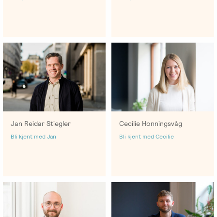
-
EFT
medlem
følelser
Videreutdanning
i
for
Arbeidsrettet
NIEFT
terapeuter
Psyflix
behandling
EFT-
EFST
Ofte
Adopsjonsrapport
terapeuter
-
stilte
i
Videreutdanning
spørsmål
Norge
for
terapeuter
Cecilie Honningsvåg
Jan Reidar Stiegler
EFT-
Bli kjent med Cecilie
Bli kjent med Jan
C
-
Videreutdanning
i
parterapi