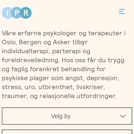
Bestill time
Våre erfarne psykologer og terapeuter i
Kontakt
Oslo, Bergen og Asker tilbyr
individualterapi, parterapi og
foreldreveiledning. Hos oss får du trygg
og faglig forankret behandling for
Terapi
psykiske plager som angst, depresjon,
stress, uro, utbrenthet, livskriser,
Individualterapi
Priser
traumer, og relasjonelle utfordringer.
Parterapi
Asker
Behandlere
Velg by
Foreldreveiledning
Bergen
Kurs