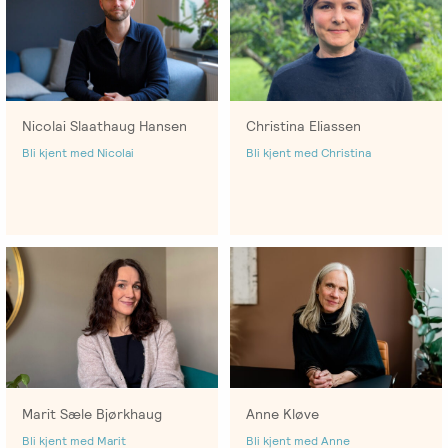
Christina Eliassen
Nicolai Slaathaug Hansen
Bli kjent med Christina
Bli kjent med Nicolai
Marit Sæle Bjørkhaug
Anne Kløve
Bli kjent med Marit
Bli kjent med Anne