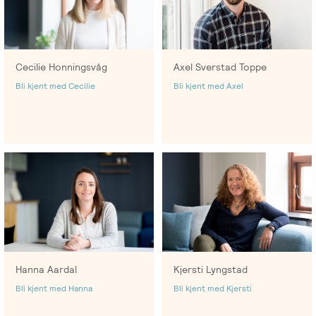
Emosjonsfokusert
foreldrekurs
Ofte
Cecilie Honningsvåg
Axel Sverstad Toppe
stilte
Bli kjent med Cecilie
Bli kjent med Axel
spørsmål
om
kurs
og
utdanning
Utleie
kurslokale
–
Sentralt
Hanna Aardal
Kjersti Lyngstad
i
Bli kjent med Hanna
Bli kjent med Kjersti
Oslo