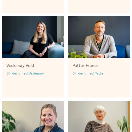
Salgsbetingelser
Kursbevis
-
Spesialisering
Veslemøy Vold
Petter Franer
Bli kjent med Veslemøy
Bli kjent med Petter