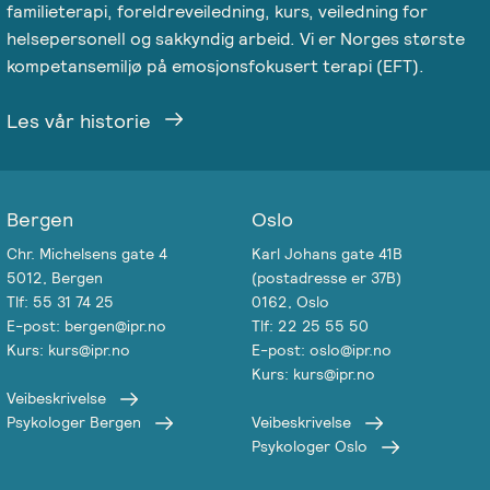
familieterapi, foreldreveiledning, kurs, veiledning for
helsepersonell og sakkyndig arbeid. Vi er Norges største
kompetansemiljø på emosjonsfokusert terapi (EFT).
Les vår historie
Bergen
Oslo
Chr. Michelsens gate 4
Karl Johans gate 41B
5012, Bergen
(postadresse er 37B)
Tlf: 55 31 74 25
0162, Oslo
E-post: bergen@ipr.no
Tlf: 22 25 55 50
Kurs: kurs@ipr.no
E-post: oslo@ipr.no
Kurs: kurs@ipr.no
Veibeskrivelse
Psykologer Bergen
Veibeskrivelse
Psykologer Oslo