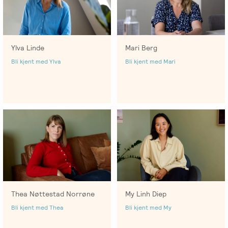
Ylva Linde
Mari Berg
Bli kjent med Ylva
Bli kjent med Mari
Thea Nøttestad Norrøne
My Linh Diep
Bli kjent med Thea
Bli kjent med My