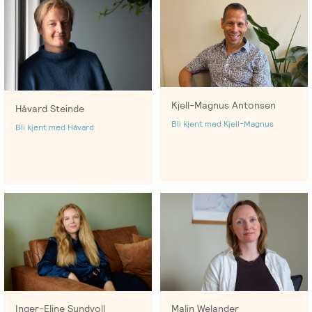
Kjell-Magnus Antonsen
Håvard Steinde
Bli kjent med Kjell-Magnus
Bli kjent med Håvard
Inger-Eline Sundvoll
Malin Welander